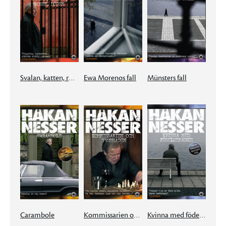
Svalan, katten, rosen, döden
Ewa Morenos fall
Münsters fall
Carambole
Kommissarien och tystnaden
Kvinna med födelsemärke