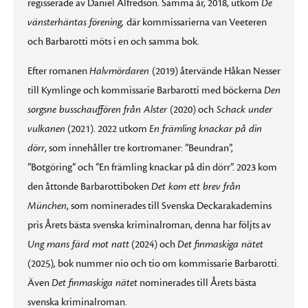
regisserade av Daniel Alfredson. Samma år, 2018, utkom
De
vänsterhäntas förening,
där kommissarierna van Veeteren
och Barbarotti möts i en och samma bok.
Efter romanen
Halvmördaren
(2019) återvände Håkan Nesser
till Kymlinge och kommissarie Barbarotti med böckerna
Den
sorgsne busschauffören från Alster
(2020) och
Schack under
vulkanen
(2021). 2022 utkom
En främling knackar på din
dörr
, som innehåller tre kortromaner: ”Beundran”,
”Botgöring” och ”En främling knackar på din dörr”. 2023 kom
den åttonde Barbarottiboken
Det kom ett brev från
München
, som nominerades till Svenska Deckarakademins
pris Årets bästa svenska kriminalroman, denna har följts av
Ung mans färd mot natt
(2024) och
Det finmaskiga nätet
(2025)
,
bok nummer nio och tio om kommissarie Barbarotti.
Även
Det finmaskiga nätet
nominerades till Årets bästa
svenska kriminalroman.