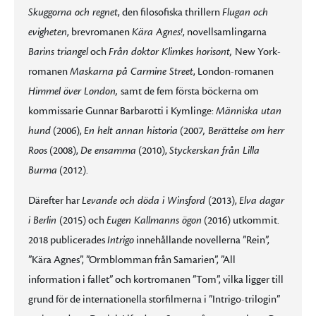
Skuggorna och regnet
, den filosofiska thrillern
Flugan och
evigheten
, brevromanen
Kära Agnes!
, novellsamlingarna
Barins triangel
och
Från doktor Klimkes horisont,
New York-
romanen
Maskarna på Carmine Street
, London-romanen
Himmel över London,
samt de fem första böckerna om
kommissarie Gunnar Barbarotti i Kymlinge:
Människa utan
hund
(2006),
En helt annan historia
(2007
, Berättelse om herr
Roos
(2008),
De ensamma
(2010),
Styckerskan från Lilla
Burma
(2012).
Därefter har
Levande och döda i Winsford
(2013),
Elva dagar
i Berlin
(2015) och
Eugen Kallmanns ögon
(2016) utkommit.
2018 publicerades
Intrigo
innehållande novellerna ”Rein”,
”Kära Agnes”, ”Ormblomman från Samarien”, ”All
information i fallet” och kortromanen ”Tom”, vilka ligger till
grund för de internationella storfilmerna i ”Intrigo-trilogin”