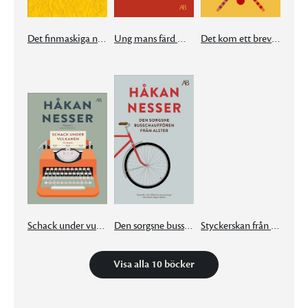
Det finmaskiga nätet
Ung mans färd mot natt
Det kom ett brev från München
Schack under vulkanen
Den sorgsne busschauffören från Alster
Styckerskan från Lilla Burma
Visa alla 10 böcker