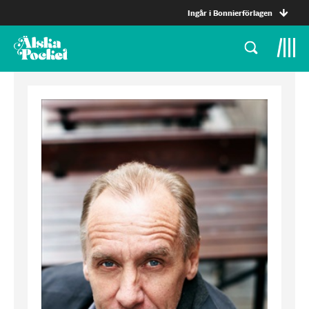
Ingår i Bonnierförlagen