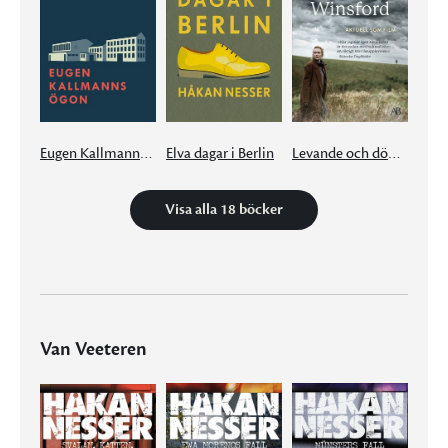
Eugen Kallmanns ögon
Elva dagar i Berlin
Levande och döda i Winsford
Visa alla 18 böcker
Van Veeteren