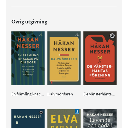
Övrig utgivning
En främling knackar på din dörr
Halvmördaren
De vänsterhäntas förening