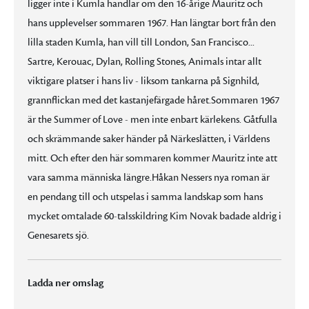
ligger inte i Kumla handlar om den 16-årige Mauritz och
hans upplevelser sommaren 1967. Han längtar bort från den
lilla staden Kumla, han vill till London, San Francisco...
Sartre, Kerouac, Dylan, Rolling Stones, Animals intar allt
viktigare platser i hans liv - liksom tankarna på Signhild,
grannflickan med det kastanjefärgade håret.Sommaren 1967
är the Summer of Love - men inte enbart kärlekens. Gåtfulla
och skrämmande saker händer på Närkeslätten, i Världens
mitt. Och efter den här sommaren kommer Mauritz inte att
vara samma människa längre.Håkan Nessers nya roman är
en pendang till och utspelas i samma landskap som hans
mycket omtalade 60-talsskildring Kim Novak badade aldrig i
Genesarets sjö.
Ladda ner omslag