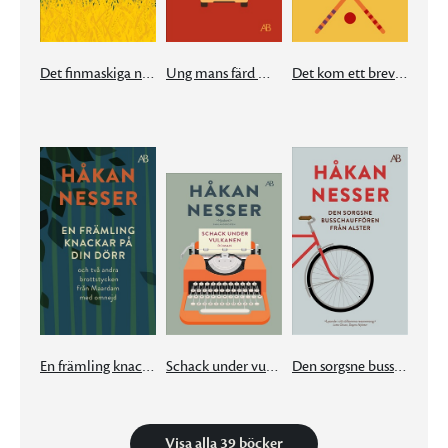
Det finmaskiga nätet
Ung mans färd mot natt
Det kom ett brev från München
En främling knackar på din dörr
Schack under vulkanen
Den sorgsne busschauffören från Alster
Visa alla 39 böcker