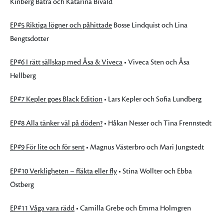
Kinberg Batra och Katarina Bivald
EP#5 Riktiga lögner och påhittade
Bosse Lindquist och Lina
Bengtsdotter
EP#6 I rätt sällskap med Åsa & Viveca
• Viveca Sten och Åsa
Hellberg
EP#7 Kepler goes Black Edition
• Lars Kepler och Sofia Lundberg
EP#8 Alla tänker väl på döden?
• Håkan Nesser och Tina Frennstedt
EP#9 För lite och för sent
• Magnus Västerbro och Mari Jungstedt
EP#10 Verkligheten – fläkta eller fly
• Stina Wollter och Ebba
Östberg
EP#11 Våga vara rädd
• Camilla Grebe och Emma Holmgren