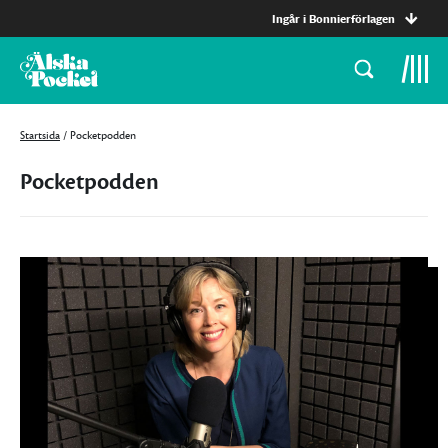
Ingår i Bonnierförlagen
Startsida
/
Pocketpodden
Pocketpodden