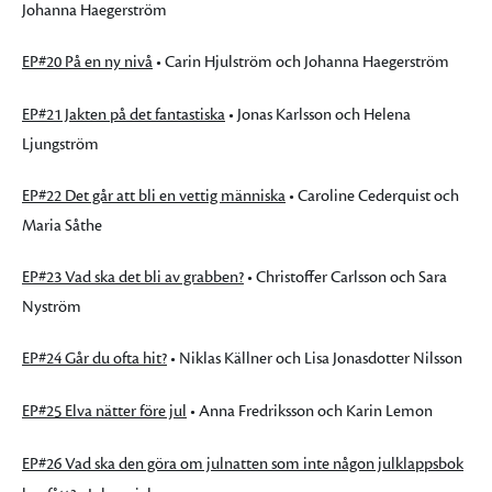
Johanna Haegerström
EP#20 På en ny nivå
• Carin Hjulström och Johanna Haegerström
EP#21 Jakten på det fantastiska
• Jonas Karlsson och Helena
Ljungström
EP#22 Det går att bli en vettig människa
• Caroline Cederquist och
Maria Såthe
EP#23 Vad ska det bli av grabben?
• Christoffer Carlsson och Sara
Nyström
EP#24 Går du ofta hit?
• Niklas Källner och Lisa Jonasdotter Nilsson
EP#25 Elva nätter före jul
• Anna Fredriksson och Karin Lemon
EP#26 Vad ska den göra om julnatten som inte någon julklappsbok