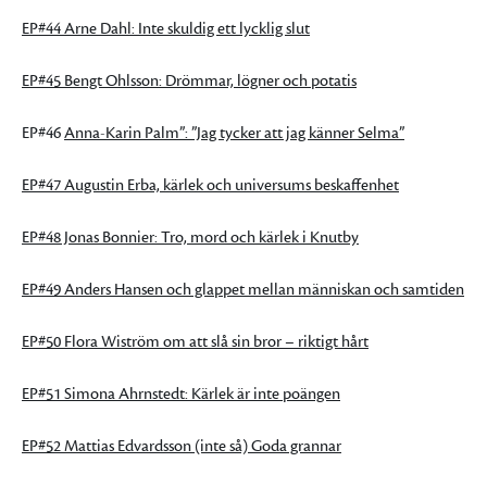
EP#44 Arne Dahl: Inte skuldig ett lycklig slut
EP#45 Bengt Ohlsson: Drömmar, lögner och potatis
EP#46
Anna-Karin Palm”: ”Jag tycker att jag känner Selma”
EP#47 Augustin Erba, kärlek och universums beskaffenhet
EP#48 Jonas Bonnier: Tro, mord och kärlek i Knutby
EP#49 Anders Hansen och glappet mellan människan och samtiden
EP#50 Flora Wiström om att slå sin bror – riktigt hårt
EP#51 Simona Ahrnstedt: Kärlek är inte poängen
EP#52 Mattias Edvardsson (inte så) Goda grannar