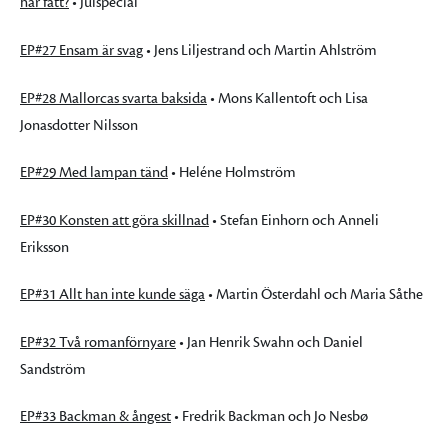
har fått?
• Julspecial
EP#27 Ensam är svag
• Jens Liljestrand och Martin Ahlström
EP#28 Mallorcas svarta baksida
• Mons Kallentoft och Lisa
Jonasdotter Nilsson
EP#29 Med lampan tänd
• Heléne Holmström
EP#30 Konsten att göra skillnad
• Stefan Einhorn och Anneli
Eriksson
EP#31 Allt han inte kunde säga
• Martin Österdahl och Maria Såthe
EP#32 Två romanförnyare
• Jan Henrik Swahn och Daniel
Sandström
EP#33 Backman & ångest
• Fredrik Backman och Jo Nesbø