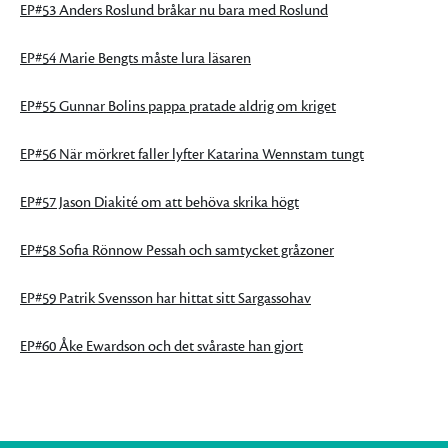
EP#53 Anders Roslund bråkar nu bara med Roslund
EP#54 Marie Bengts måste lura läsaren
EP#55 Gunnar Bolins pappa pratade aldrig om kriget
EP#56 När mörkret faller lyfter Katarina Wennstam tungt
EP#57 Jason Diakité om att behöva skrika högt
EP#58 Sofia Rönnow Pessah och samtycket gråzoner
EP#59 Patrik Svensson har hittat sitt Sargassohav
EP#60 Åke Ewardson och det svåraste han gjort