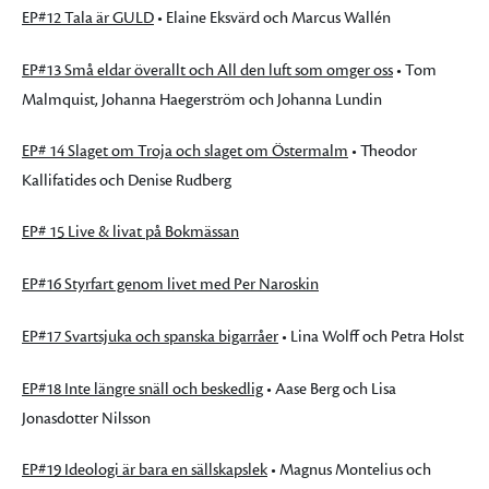
EP#12 Tala är GULD
• Elaine Eksvärd och Marcus Wallén
EP#13 Små eldar överallt och All den luft som omger oss
• Tom
Malmquist, Johanna Haegerström och Johanna Lundin
EP# 14 Slaget om Troja och slaget om Östermalm
• Theodor
Kallifatides och Denise Rudberg
EP# 15 Live & livat på Bokmässan
EP#16 Styrfart genom livet med Per Naroskin
EP#17 Svartsjuka och spanska bigarråer
• Lina Wolff och Petra Holst
EP#18 Inte längre snäll och beskedlig
• Aase Berg och Lisa
Jonasdotter Nilsson
EP#19 Ideologi är bara en sällskapslek
• Magnus Montelius och