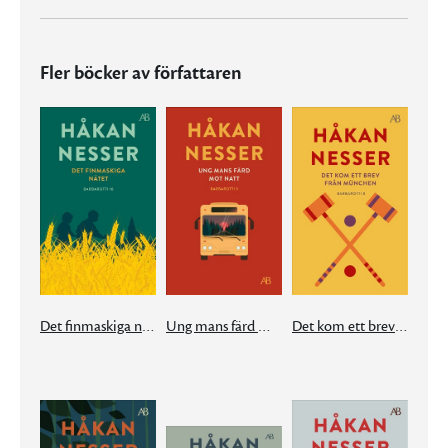
Fler böcker av författaren
Det finmaskiga nätet
Ung mans färd mot natt
Det kom ett brev från München