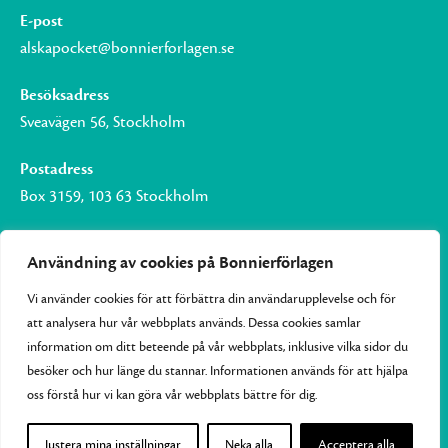
E-post
alskapocket@bonnierforlagen.se
Besöksadress
Sveavägen 56, Stockholm
Postadress
Box 3159, 103 63 Stockholm
Användning av cookies på Bonnierförlagen
Vi använder cookies för att förbättra din användarupplevelse och för
Om Bonnierförlagen
att analysera hur vår webbplats används. Dessa cookies samlar
Cookies
information om ditt beteende på vår webbplats, inklusive vilka sidor du
besöker och hur länge du stannar. Informationen används för att hjälpa
Integritetspolicy
oss förstå hur vi kan göra vår webbplats bättre för dig.
Justera mina inställningar
Neka alla
Acceptera alla