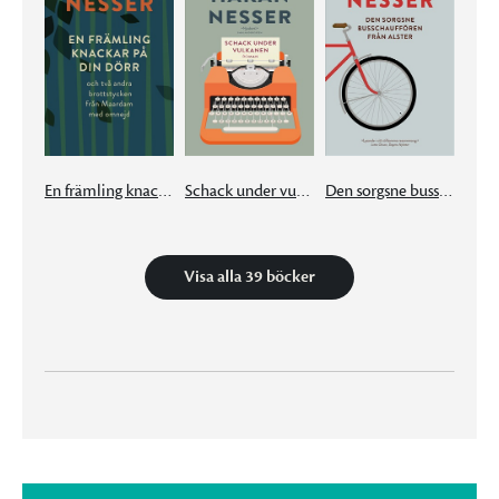
En främling knackar på din dörr
Schack under vulkanen
Den sorgsne busschauffören från Alster
Visa alla 39 böcker