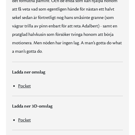
det förflutna påmint. Och de enda som kan hjälpa honom
att få veta vad som egentligen hände för nästan ett halvt
sekel sedan är förtretligt nog hans småsinte granne (som
vägrar trilla av pinn enbart för att reta Adalbert) - samt en
pratglad halvkusin som försöker tvinga honom att börja
motionera. Men nöden har ingen lag. A man’s gotta do what
a man’s gotta do.
Ladda ner omslag
Pocket
Ladda ner 3D-omslag
Pocket