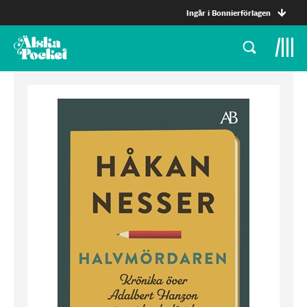
Ingår i Bonnierförlagen