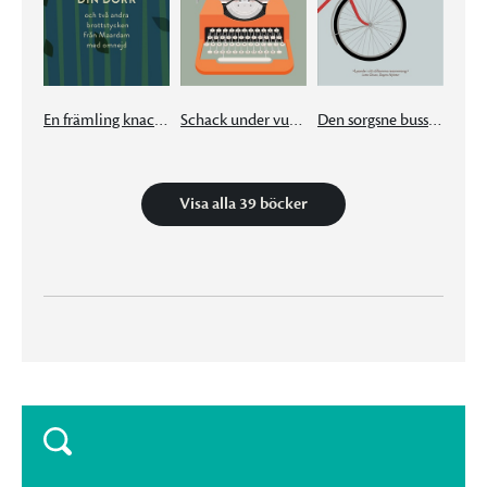
En främling knackar på din dörr
Schack under vulkanen
Den sorgsne busschauffören från Alster
Visa alla 39 böcker