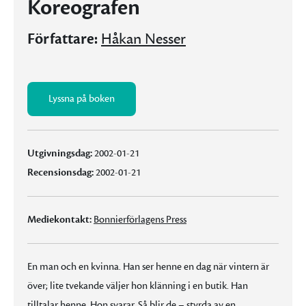
Koreografen
Författare:
Håkan Nesser
Lyssna på boken
Utgivningsdag:
2002-01-21
Recensionsdag:
2002-01-21
Mediekontakt:
Bonnierförlagens Press
En man och en kvinna. Han ser henne en dag när vintern är
över; lite tvekande väljer hon klänning i en butik. Han
tilltalar henne. Hon svarar. Så blir de – styrda av en