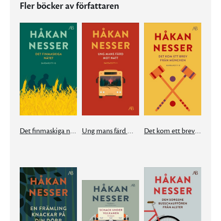
Fler böcker av författaren
Det finmaskiga nätet
Ung mans färd mot natt
Det kom ett brev från München