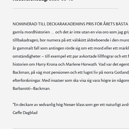
NOMINERAD TILL DECKARAKADEMINS PRIS FÖR ÅRETS BÄSTA SVE
gamla mordhistorien … och det är inte utan en viss oro som jag g
tillbakadragen, bor numera på ett välskött äldreboende i den muro
år gammalt fall som antingen rörde sig om ett mord eller ett mär
omständigheter – till exempel ett par avkortade lillfingrar och ett
historien om Harry Krona och Marlene Horwath. Vad var det egent
Backman, på väg mot pensionen och ett lugnt liv på norra Gotland, 
efterforskningar. Med insatser som ska visa sig vara högre än någon
Barbarotti–Backman.
”En deckare av sedvanlig hög Nesser-klass som ger ett naturligt avsl
Gefle Dagblad