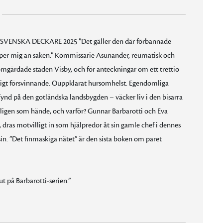
NSKA DECKARE 2025 ”Det gäller den där förbannade
riper mig an saken.” Kommissarie Asunander, reumatisk och
mgärdade staden Visby, och för anteckningar om ett trettio
kligt försvinnande. Ouppklarat hursomhelst. Egendomliga
 fynd på den gotländska landsbygden – väcker liv i den bisarra
ligen som hände, och varför? Gunnar Barbarotti och Eva
dras motvilligt in som hjälpredor åt sin gamle chef i dennes
sin. ”Det finmaskiga nätet” är den sista boken om paret
ut på Barbarotti-serien.”