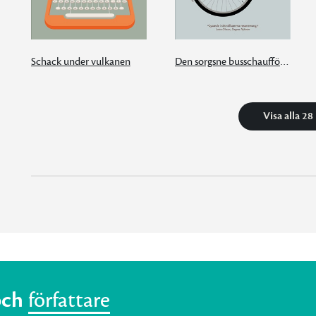
Schack under vulkanen
Den sorgsne busschauffören från Alster
Visa alla 28
och
författare