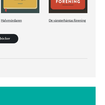
Halvmördaren
De vänsterhäntas förening
 böcker