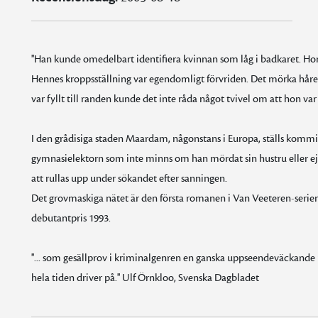
''Han kunde omedelbart identifiera kvinnan som låg i badkaret. Ho
Hennes kroppsställning var egendomligt förvriden. Det mörka håret
var fyllt till randen kunde det inte råda något tvivel om att hon var 
I den grådisiga staden Maardam, någonstans i Europa, ställs kommis
gymnasielektorn som inte minns om han mördat sin hustru eller 
att rullas upp under sökandet efter sanningen.
Det grovmaskiga nätet är den första romanen i Van Veeteren-ser
debutantpris 1993.
''... som gesällprov i kriminalgenren en ganska uppseendeväckande pre
hela tiden driver på.'' Ulf Örnkloo, Svenska Dagbladet