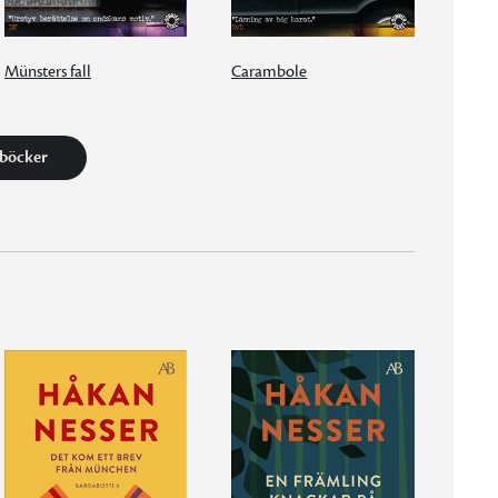
Münsters fall
Carambole
 böcker