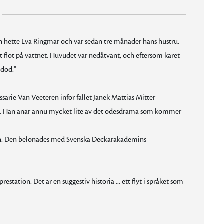
n hette Eva Ringmar och var sedan tre månader hans hustru.
 flöt på vattnet. Huvudet var nedåtvänt, och eftersom karet
död.''
sarie Van Veeteren inför fallet Janek Mattias Mitter –
ej. Han anar ännu mycket lite av det ödesdrama som kommer
ien. Den belönades med Svenska Deckarakademins
station. Det är en suggestiv historia ... ett flyt i språket som