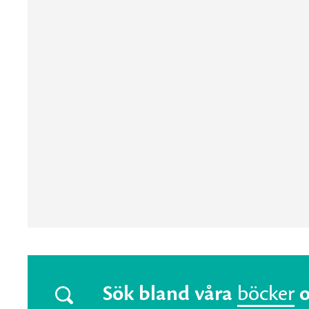
Sök bland våra
böcker