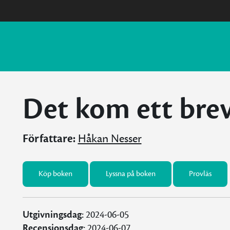
Det kom ett bre
Författare:
Håkan Nesser
Köp boken
Lyssna på boken
Provläs
Utgivningsdag:
2024-06-05
Recensionsdag:
2024-06-07