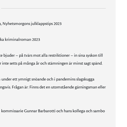
on, Nyhetsmorgons julklappstips 2023
nska kriminalroman 2023
juder – på tvärs mot alla restriktioner – in sina syskon till
ar inte setts på många år och stämningen är minst sagt spänd.
m under ett ymnigt snöande och i pandemins slagskugga
gsvis. Frågan är: Finns det en utomstående gärningsman eller
m kommissarie Gunnar Barbarotti och hans kollega och sambo