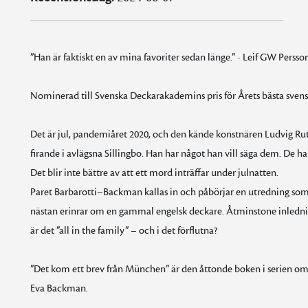
”Han är faktiskt en av mina favoriter sedan länge.” - Leif GW Perss
Nominerad till Svenska Deckarakademins pris för Årets bästa sve
Det är jul, pandemiåret 2020, och den kände konstnären Ludvig Rute b
firande i avlägsna Sillingbo. Han har något han vill säga dem. De h
Det blir inte bättre av att ett mord inträffar under julnatten.
Paret Barbarotti–Backman kallas in och påbörjar en utredning so
nästan erinrar om en gammal engelsk deckare. Åtminstone inlednin
är det ”all in the family” – och i det förflutna?
”Det kom ett brev från München” är den åttonde boken i serien o
Eva Backman.