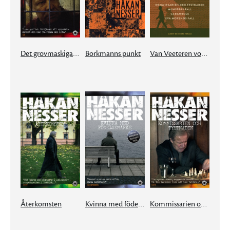
Det grovmaskiga nätet
Borkmanns punkt
Van Veeteren volym 2
Återkomsten
Kvinna med födelsemärke
Kommissarien och tystnaden