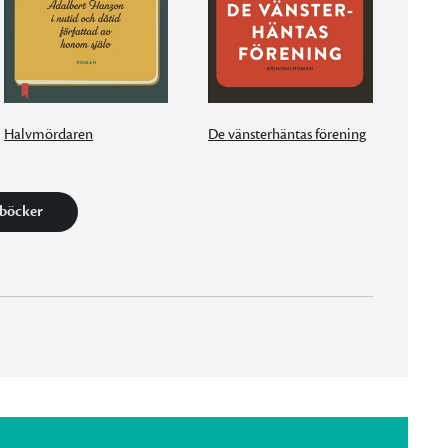
Halvmördaren
De vänsterhäntas förening
 böcker