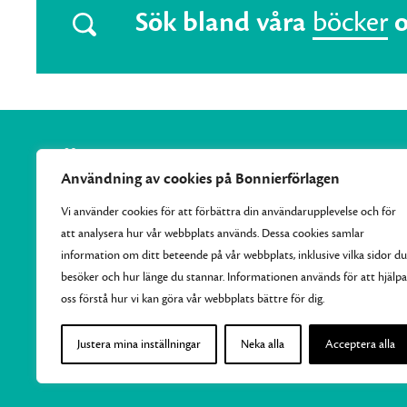
Sök bland våra
böcker
Användning av cookies på Bonnierförlagen
Vi använder cookies för att förbättra din användarupplevelse och för
att analysera hur vår webbplats används. Dessa cookies samlar
Vi samlar Bonnierförlagens pocketutgivning och ger varje
information om ditt beteende på vår webbplats, inklusive vilka sidor du
månad ut 10–15 nya efterlängtade titlar.
besöker och hur länge du stannar. Informationen används för att hjälpa
oss förstå hur vi kan göra vår webbplats bättre för dig.
Justera mina inställningar
Neka alla
Acceptera alla