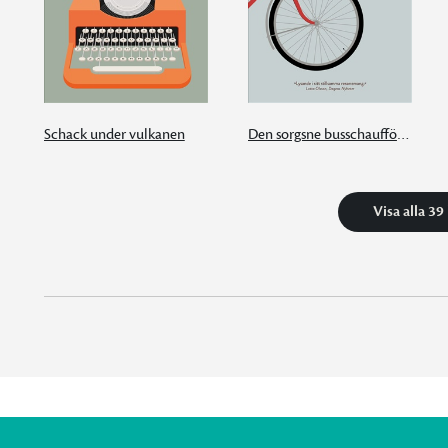
Schack under vulkanen
Den sorgsne busschauffören från Alster
Visa alla 39