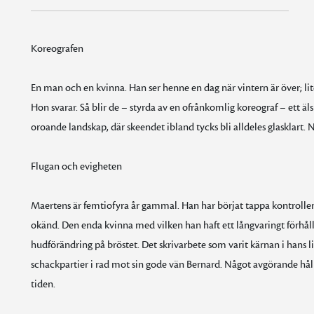
Koreografen
En man och en kvinna. Han ser henne en dag när vintern är över; lite
Hon svarar. Så blir de – styrda av en ofrånkomlig koreograf – ett ä
oroande landskap, där skeendet ibland tycks bli alldeles glasklart. N
Flugan och evigheten
Maertens är femtiofyra år gammal. Han har börjat tappa kontrollen 
okänd. Den enda kvinna med vilken han haft ett långvaringt förh
hudförändring på bröstet. Det skrivarbete som varit kärnan i hans l
schackpartier i rad mot sin gode vän Bernard. Något avgörande håller 
tiden.