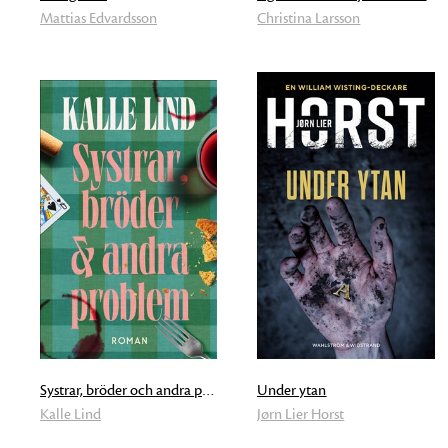
Mattias Edvardsson
Christina Larsson
Systrar, bröder och andra problem
Under ytan
Kalle Lind
Jørn Lier Horst