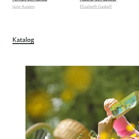
Jane Austen
Elizabeth Gaskell
Katalog