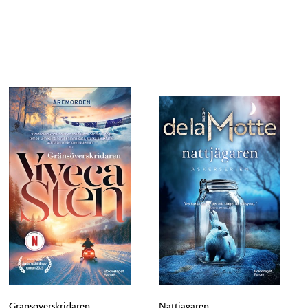
Gränsöverskridaren
Nattjägaren