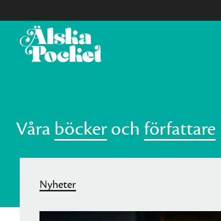
Våra
böcker
och
författare
Nyheter