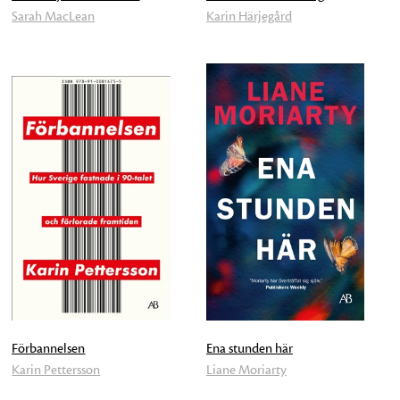
Sarah MacLean
Karin Härjegård
Förbannelsen
Ena stunden här
Karin Pettersson
Liane Moriarty