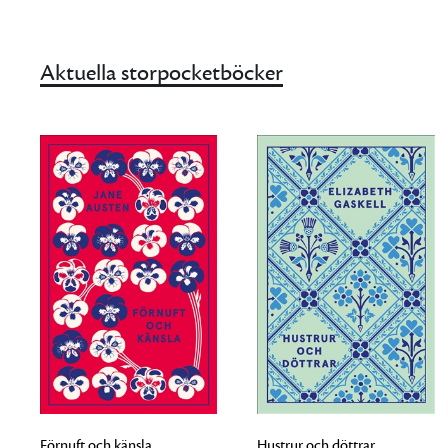
Aktuella storpocketböcker
Förnuft och känsla
Hustrur och döttrar