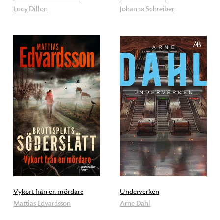
Lucy Dillon
Johanna Schreiber
Vykort från en mördare
Underverken
Mattias Edvardsson
Arne Dahl