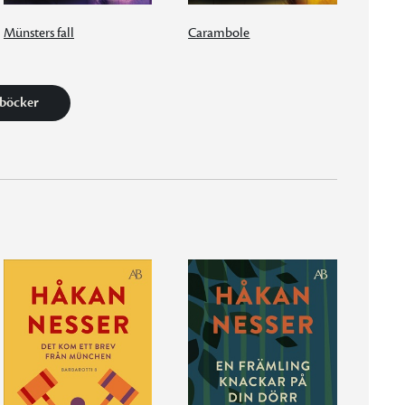
Münsters fall
Carambole
 böcker