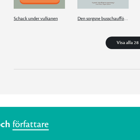
Schack under vulkanen
Den sorgsne busschauffören från Alster
Visa alla 28
och
författare