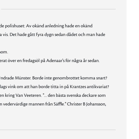
de polishuset: Av okänd anledning hade en okänd
a vis. Det hade gått fyra dygn sedan dådet och man hade
nom.
at över en fredagsöl på Adenaar's för några år sedan.
? Undrade Münster. Borde inte genombrottet komma snart?
slags vink om att han borde titta in på Krantzes antikvariat?
en kring Van Veeteren. ''... den bästa svenska deckare som
 vedervärdige mannen från Säffle.'' Christer B Johansson,