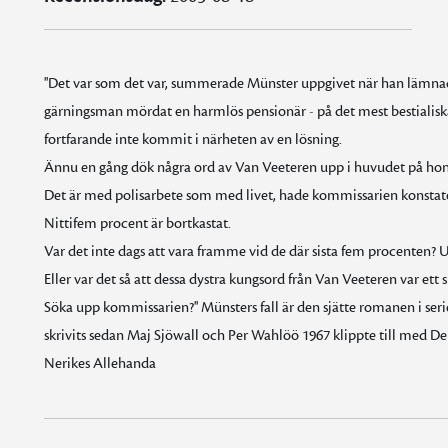
''Det var som det var, summerade Münster uppgivet när han lämna
gärningsman mördat en harmlös pensionär - på det mest bestialisk
fortfarande inte kommit i närheten av en lösning.
Ännu en gång dök några ord av Van Veeteren upp i huvudet på ho
Det är med polisarbete som med livet, hade kommissarien konstater
Nittifem procent är bortkastat.
Var det inte dags att vara framme vid de där sista fem procenten
Eller var det så att dessa dystra kungsord från Van Veeteren var ett 
Söka upp kommissarien?'' Münsters fall är den sjätte romanen i seri
skrivits sedan Maj Sjöwall och Per Wahlöö 1967 klippte till med Den
Nerikes Allehanda