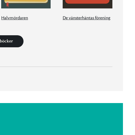
Halvmördaren
De vänsterhäntas förening
 böcker