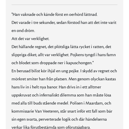
''Han vaknade och kände först en oerhörd lättnad.
Det varade i tre sekunder, sedan förstod han att det inte varit
en ond dröm.
Att det var verklighet.
Det hällande regnet, det plötsliga lätta rycket i ratten, det
slippriga diket; allt var verklighet. Pojkens tyngd i hans famn
och blodet som droppade ner i kapuschongen.''
En berusad bilist kör ihjäl en ung pojke. I skydd av regnet och
mörkret smiter han från platsen. Men genom olyckan kastas
hans liv in i helt nya banor. Han drivs in i ett alltmer
uppskruvat och infernaliskt dilemma som han måste lösa
med alla till buds stående medel. Polisen i Maardam, och
kommissarie Van Veeteren, står snart inför ett fall som bär
sin egen svarta, perverterade logik och där händelserna
verkar lika förutbestämda som oförutsägbara.