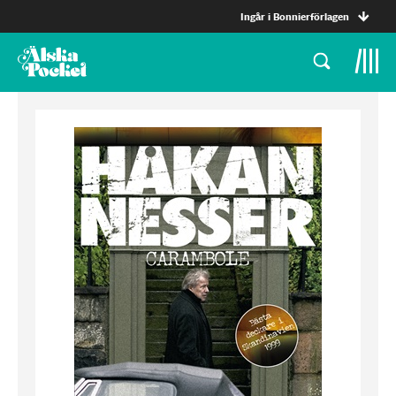
Ingår i Bonnierförlagen