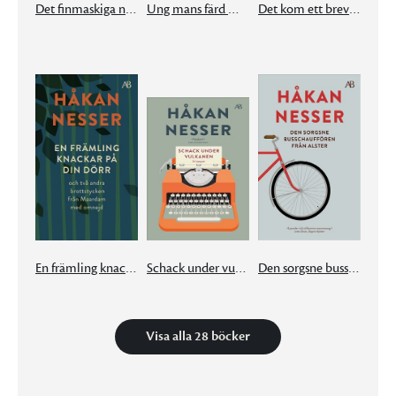
Det finmaskiga nätet
Ung mans färd mot natt
Det kom ett brev från München
En främling knackar på din dörr
Schack under vulkanen
Den sorgsne busschauffören från Alster
Visa alla 28 böcker