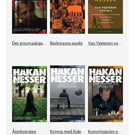
Det grovmaskiga nätet
Borkmanns punkt
Van Veeteren volym 2
Återkomsten
Kvinna med födelsemärke
Kommissarien och tystnaden