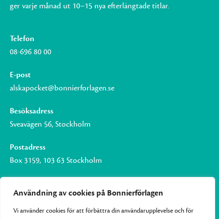
ger varje månad ut 10–15 nya efterlängtade titlar.
Telefon
08-696 80 00
E-post
alskapocket@bonnierforlagen.se
Besöksadress
Sveavägen 56, Stockholm
Postadress
Box 3159, 103 63 Stockholm
Användning av cookies på Bonnierförlagen
Vi använder cookies för att förbättra din användarupplevelse och för
Om Bonnierförlagen