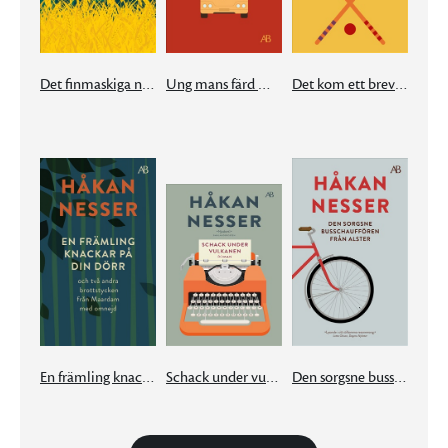
Det finmaskiga nätet
Ung mans färd mot natt
Det kom ett brev från München
En främling knackar på din dörr
Schack under vulkanen
Den sorgsne busschauffören från Alster