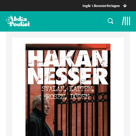
Ingår i Bonnierförlagen