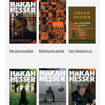
Det grovmaskiga nätet
Borkmanns punkt
Van Veeteren volym 2