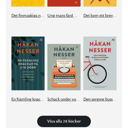
Det finmaskiga nätet
Ung mans färd mot natt
Det kom ett brev från München
En främling knackar på din dörr
Schack under vulkanen
Den sorgsne busschauffören från Alster
Visa alla 28 böcker