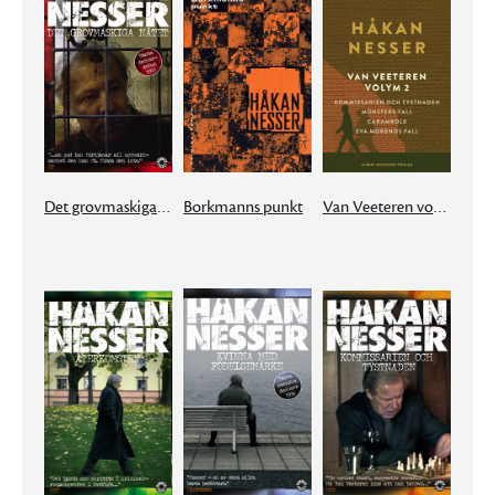
Det grovmaskiga nätet
Borkmanns punkt
Van Veeteren volym 2