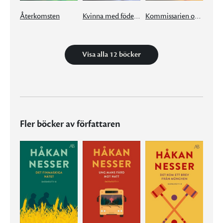
Återkomsten
Kvinna med födelsemärke
Kommissarien och tystnaden
Visa alla 12 böcker
Fler böcker av författaren