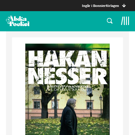
Ingår i Bonnierförlagen