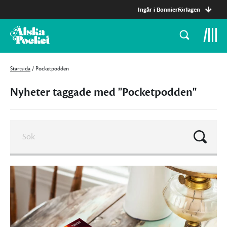
Ingår i Bonnierförlagen
Startsida
/
Pocketpodden
Nyheter taggade med "Pocketpodden"