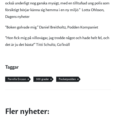
också underligt nog ganska mysigt, med en tilltufsad ung polis som
försiktigt börjar känna sig hemma i en ny miljö.”
Lotta Ohlsson,
Dagens nyheter
“Boken golvade mig.” Daniel Breitholtz
, P
odden Kompaniet
”Hon fick mig på villovägar, jag trodde något och hade helt fel, och
det är ju det bästa!” Titti Schultz
, G
o
’
kväll
Taggar
Pernilla Ericson
300 grader
Pocketpodden
Fler nyheter: