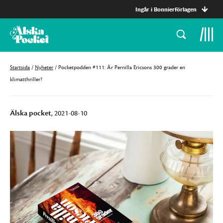
Ingår i Bonnierförlagen
Startsida
/
Nyheter
/
Pocketpodden #111: Är Pernilla Ericsons 300 grader en
klimatthriller?
Älska pocket
, 2021-08-10