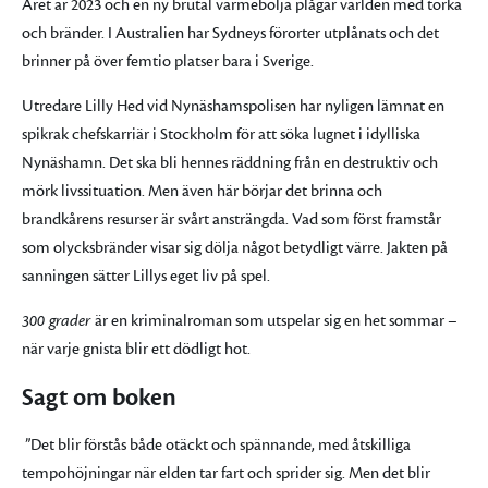
Året är
2023
och en ny brutal värmebölja plågar världen med torka
och bränder. I Australien har Sydneys förorter utplånats och det
brinner på över femtio platser bara i Sverige.
Utredare Lilly Hed vid Nynäshamspolisen har nyligen lämnat en
spikrak chefskarriär i Stockholm för att söka lugnet i idylliska
Nynäshamn. Det ska bli hennes räddning från en destruktiv och
mörk livssituation. Men även här börjar det brinna och
brandkårens resurser är svårt ansträngda. Vad som först framstår
som olycksbränder visar sig dölja något betydligt värre. Jakten på
sanningen sätter Lillys eget liv på spel.
300 grader
är en kriminalroman som utspelar sig en het sommar –
när varje gnista blir ett dödligt hot.
Sagt om boken
”Det blir förstås både otäckt och spännande, med åtskilliga
tempohöjningar när elden tar fart och sprider sig. Men det blir