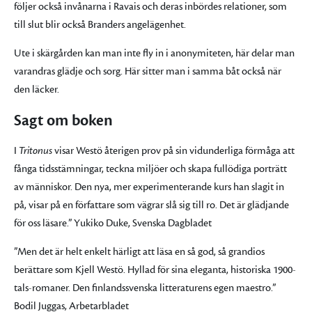
följer också invånarna i Ravais och deras inbördes relationer, som
till slut blir också Branders angelägenhet.
Ute i skärgården kan man inte fly in i anonymiteten, här delar man
varandras glädje och sorg. Här sitter man i samma båt också när
den läcker.
Sagt om boken
I
Tritonus
visar Westö återigen prov på sin vidunderliga förmåga att
fånga tidsstämningar, teckna miljöer och skapa fullödiga porträtt
av människor. Den nya, mer experimenterande kurs han slagit in
på, visar på en författare som vägrar slå sig till ro. Det är glädjande
för oss läsare.” Yukiko Duke, Svenska Dagbladet
”Men det är helt enkelt härligt att läsa en så god, så grandios
berättare som Kjell Westö. Hyllad för sina eleganta, historiska 1900-
tals-romaner. Den finlandssvenska litteraturens egen maestro.”
Bodil Juggas, Arbetarbladet