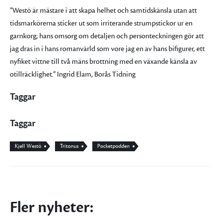
”Westö är mästare i att skapa helhet och samtidskänsla utan att
tidsmarkörerna sticker ut som irriterande strumpstickor ur en
garnkorg; hans omsorg om detaljen och personteckningen gör att
jag dras in i hans romanvärld som vore jag en av hans bifigurer, ett
nyfiket vittne till två mäns brottning med en växande känsla av
otillräcklighet.” Ingrid Elam, Borås Tidning
Taggar
Taggar
Kjell Westö
Tritonus
Pocketpodden
Fler nyheter: