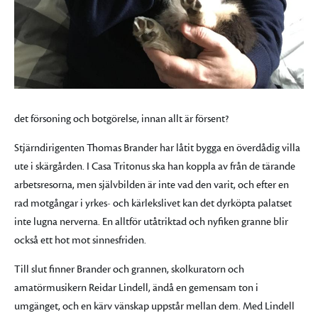
det försoning och botgörelse, innan allt är försent?
Stjärndirigenten Thomas Brander har låtit bygga en överdådig villa
ute i skärgården. I Casa Tritonus ska han koppla av från de tärande
arbetsresorna, men självbilden är inte vad den varit, och efter en
rad motgångar i yrkes- och kärlekslivet kan det dyrköpta palatset
inte lugna nerverna. En alltför utåtriktad och nyfiken granne blir
också ett hot mot sinnesfriden.
Till slut finner Brander och grannen, skolkuratorn och
amatörmusikern Reidar Lindell, ändå en gemensam ton i
umgänget, och en kärv vänskap uppstår mellan dem. Med Lindell