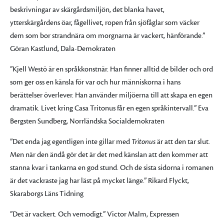
beskrivningar av skärgårdsmiljön, det blanka havet,
ytterskärgårdens öar, fågellivet, ropen från sjöfåglar som väcker
dem som bor strandnära om morgnarna är vackert, hänförande.”
Göran Kastlund, Dala-Demokraten
”Kjell Westö är en språkkonstnär. Han finner alltid de bilder och ord
som ger oss en känsla för var och hur människorna i hans
berättelser överlever. Han använder miljöerna till att skapa en egen
dramatik. Livet kring Casa Tritonus får en egen språkintervall.” Eva
Bergsten Sundberg, Norrländska Socialdemokraten
”Det enda jag egentligen inte gillar med
Tritonus
är att den tar slut.
Men när den ändå gör det är det med känslan att den kommer att
stanna kvar i tankarna en god stund. Och de sista sidorna i romanen
är det vackraste jag har läst på mycket länge.” Rikard Flyckt,
Skaraborgs Läns Tidning
”Det är vackert. Och vemodigt.” Victor Malm, Expressen