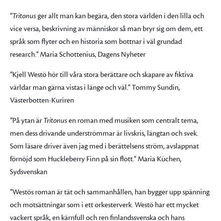
”
Tritonus
ger allt man kan begära, den stora världen i den lilla och
vice versa, beskrivning av människor så man bryr sig om dem, ett
språk som flyter och en historia som bottnar i väl grundad
research.” Maria Schottenius, Dagens Nyheter
”Kjell Westö hör till våra stora berättare och skapare av fiktiva
världar man gärna vistas i länge och väl.” Tommy Sundin,
Västerbotten-Kuriren
”På ytan är
Tritonus
en roman med musiken som centralt tema,
men dess drivande underströmmar är livskris, längtan och svek.
Som läsare driver även jag med i berättelsens ström, avslappnat
förnöjd som Huckleberry Finn på sin flott.” Maria Küchen,
Sydsvenskan
”Westös roman är tät och sammanhållen, han bygger upp spänning
och motsättningar som i ett orkesterverk. Westö har ett mycket
vackert språk, en kärnfull och ren finlandssvenska och hans