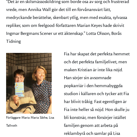
"Det är en skilsmässoskildring som borde osa av sorg och frustrerad
vrede, men Annika Wall gör det till en förvånansvärt lätt,
medryckande berättelse, skenbart ytlig, men med exakta, sylvassa
repliker, som om feelgood-författaren Marian Keyes hade skrivit
Ingmar Bergmans Scener ur ett äktenskap." Lotta Olsson, Borås
Tidning
Fia har skapat det perfekta hemmet
och det perfekta familjelivet, men
maken Kristian är inte lika nöjd.
Han sörjer sin avsomnade
popkarriär i den hemmabyggda
studion i källaren och tycker att Fia
har blivit tråkig. Fast egentligen är
Fia inte heller så nöjd. Hon skulle ju
bli konstnär, men försörjer istället
Förläggare Maria Maria Såthe, Lisa
familjen genom att arbeta på
Tallroth
reklambyrå och samlar på Lisa