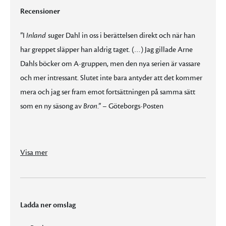
Recensioner
”I
Inland
suger Dahl in oss i berättelsen direkt och när han
har greppet släpper han aldrig taget. (…) Jag gillade Arne
Dahls böcker om A-gruppen, men den nya serien är vassare
och mer intressant. Slutet inte bara antyder att det kommer
mera och jag ser fram emot fortsättningen på samma sätt
som en ny säsong av
Bron
.” – Göteborgs-Posten
suger Dahl in oss i berättelsen direkt och när han har greppet släpper han aldrig taget. (…) Jag gillade Arne Dahls böcker om A-gruppen, men den nya serien är vassare och mer intressant. Slutet inte bara antyder att det kommer mera och jag ser fram emot fortsättningen på samma sätt som en ny säsong av
”Här landar både historia och karaktärer och språkligt är Dahl fortfarande en njutning i deckargenrens ibland ganska torftiga flora. Att mitt i den stigande spänningen bara kunna stanna till och vila i meningar (…) gör mif till en riktigt lycklig deckarläsare.” – Norra Skåne
”Arne Dahl är en av de skickligaste i deckargenren, och skulle vara läsvärd bara för det snärtiga, välformulerade och lätt ironiska språket.” – Dagens Nyheter
”…planera ditt läsande, börja i god tid och avsätt tid för läsning. Annars är risken för sömnstörning stor.” – Oskarshamns-Tidningen
Visa mer
Ladda ner omslag