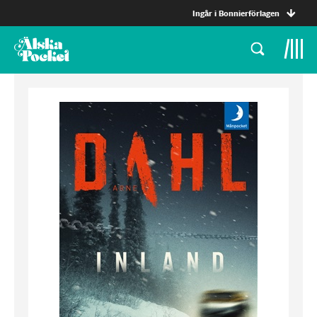
Ingår i Bonnierförlagen