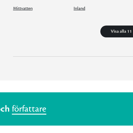
Mittvatten
Inland
Visa alla 11
och
författare