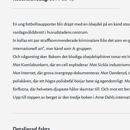
En ung fotbollssupporter blir dräpt med en ölsejdel på en känd stoc
vardagsvåldsbrott i huvudstadens centrum.
In kallas ett par straffkommenderade kriminalare från det som en g
internationell art", mer känd som A-gruppen.
Och någonting sker. Bakom det blodiga ölsejdelsplittret tonar ett h
Mot Kumlabunkern, där en cell exploderar. Mot Sickla industriomr
Mot Internet, där grova övergrepp dokumenteras. Mot Danderyd, där
poliskåren, där ett högre polisbefäl börjar bete sig egendomligt. Mo
förflutna, där helvetets djupaste hålor skymtar till. Och mot ett berg 
Upp till toppen av berget är den tredje boken i Arne Dahls inte
Detaljerad fakta