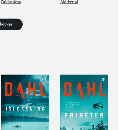
Dödsmässa
Mörkertal
 böcker