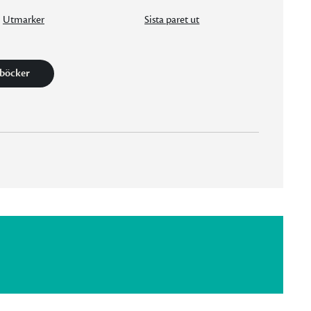
Utmarker
Sista paret ut
 böcker