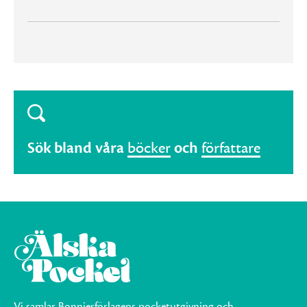
Sök bland våra
böcker
och
författare
Vi samlar Bonnierförlagens pocketutgivning och