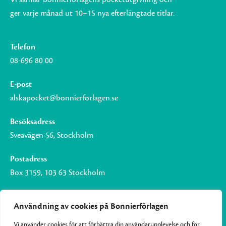
ger varje månad ut 10–15 nya efterlängtade titlar.
Telefon
08-696 80 00
E-post
alskapocket@bonnierforlagen.se
Besöksadress
Sveavägen 56, Stockholm
Postadress
Box 3159, 103 63 Stockholm
Användning av cookies på Bonnierförlagen
Vi använder cookies för att förbättra din användarupplevelse och för