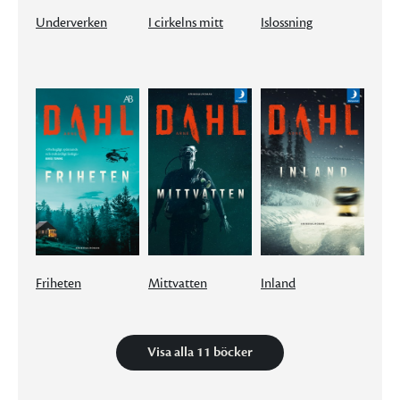
Underverken
I cirkelns mitt
Islossning
Friheten
Mittvatten
Inland
Visa alla 11 böcker