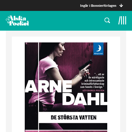
Ingår i Bonnierförlagen