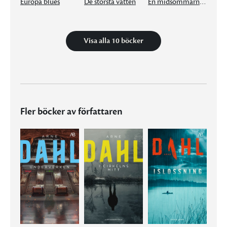
Europa blues
De största vatten
En midsommarnattsdröm
Visa alla 10 böcker
Fler böcker av författaren