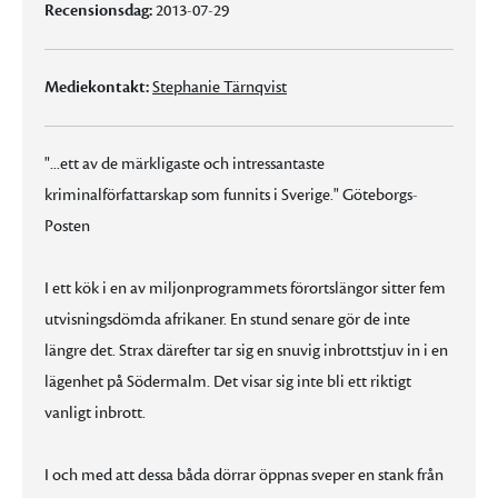
Recensionsdag:
2013-07-29
Mediekontakt:
Stephanie Tärnqvist
"...ett av de märkligaste och intressantaste
kriminalförfattarskap som funnits i Sverige." Göteborgs-
Posten
I ett kök i en av miljonprogrammets förortslängor sitter fem
utvisningsdömda afrikaner. En stund senare gör de inte
längre det. Strax därefter tar sig en snuvig inbrottstjuv in i en
lägenhet på Södermalm. Det visar sig inte bli ett riktigt
vanligt inbrott.
I och med att dessa båda dörrar öppnas sveper en stank från