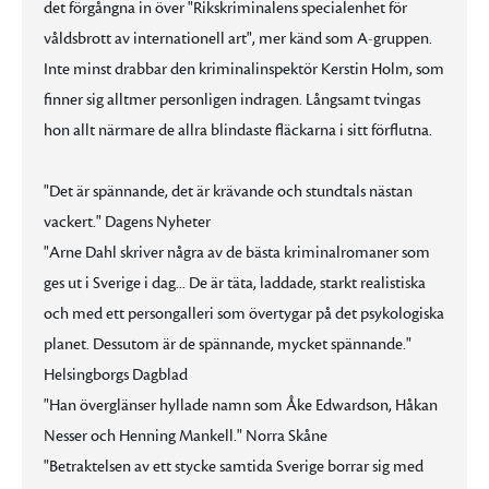
det förgångna in över "Rikskriminalens specialenhet för
våldsbrott av internationell art", mer känd som A-gruppen.
Inte minst drabbar den kriminalinspektör Kerstin Holm, som
finner sig alltmer personligen indragen. Långsamt tvingas
hon allt närmare de allra blindaste fläckarna i sitt förflutna.
"Det är spännande, det är krävande och stundtals nästan
vackert." Dagens Nyheter
"Arne Dahl skriver några av de bästa kriminalromaner som
ges ut i Sverige i dag... De är täta, laddade, starkt realistiska
och med ett persongalleri som övertygar på det psykologiska
planet. Dessutom är de spännande, mycket spännande."
Helsingborgs Dagblad
"Han överglänser hyllade namn som Åke Edwardson, Håkan
Nesser och Henning Mankell." Norra Skåne
"Betraktelsen av ett stycke samtida Sverige borrar sig med