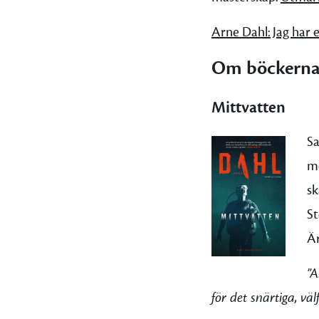
Arne Dahl: Jag har e
Om böckerna
Mittvatten
Sa
mo
sk
St
Är
”A
för det snärtiga, vä