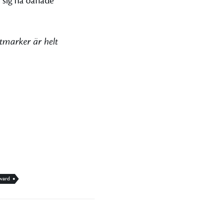
 sig ha oanade
tmarker är helt
ward