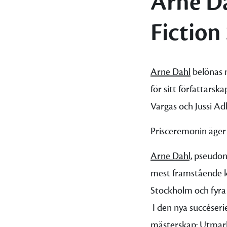
Arne Da
Fiction
Arne Dahl
belönas 
för sitt författars
Vargas och Jussi Ad
Prisceremonin äger 
Arne Dahl,
pseudony
mest framstående kr
Stockholm och fyra 
I den nya succéseri
mästerskap:
Utmar