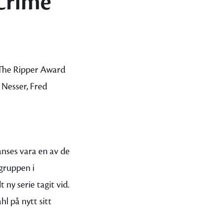
 Crime
 The Ripper Award
 Nesser, Fred
nses vara en av de
gruppen i
ny serie tagit vid.
l på nytt sitt