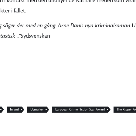
m i kontakt med den undflyende Nathalie Fredén som visar
ikter i fallet.
ag säger det med en gång: Arne Dahls nya kriminalroman U
tastisk ...”
Sydsvenskan
Inland
Utmarker
European Crime Fiction Star Award
The Ripper A