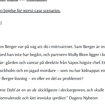
n böjelse för worst-case scenarios.
:
m Berger var på väg att dö i mittvattnet. Sam Berger är mi
rd han inte har begått, och partnern Molly Blom ligger i ko
är- gården och väntar på direktiv från Säpos högste chef. E
ockholm och en jagad mördare – som nu har kidnappat en fl
 Berger lösning – en eller en del av problemet?
rne Dahl är en av de skickligaste i deckargenren, och skull
lformulerade och lätt ironiska språket.
”
Dagens Nyheter