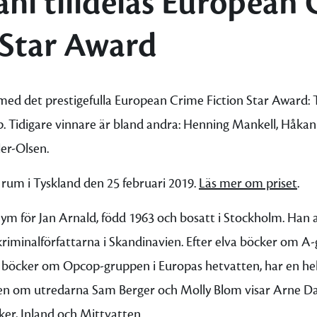
hl tilldelas European
 Star Award
med det prestigefulla European Crime Fiction Star Award:
kap. Tidigare vinnare är bland andra: Henning Mankell, Håkan
ler-Olsen.
rum i Tyskland den 25 februari 2019.
Läs mer om priset
.
m för Jan Arnald, född 1963 och bosatt i Stockholm. Han a
iminalförfattarna i Skandinavien. Efter elva böcker om A-
böcker om Opcop-gruppen i Europas hetvatten, har en helt 
en om utredarna Sam Berger och Molly Blom visar Arne Dah
ker
,
Inland
och
Mittvatten
.