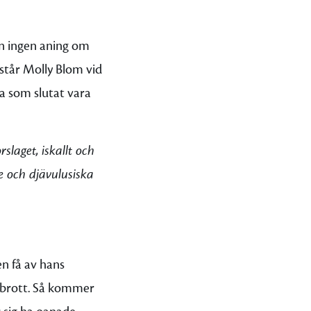
n ingen aning om
å står Molly Blom vid
sa som slutat vara
slaget, iskallt och
 och djävulusiska
en få av hans
t brott. Så kommer