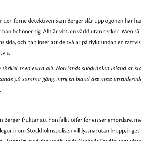
r den forne detektiven Sam Berger slår upp ögonen har ha
r han befinner sig. Allt är vitt, en värld utan tecken. Men s
ns sida, och han inser att de två är på flykt undan en rättvi
tvis.
 thriller med extra allt. Norrlands snödränkta inland är stor
tande på samma gång, intrigen bland det mest utstuderade
t
 Berger fruktar att hon fallit offer för en seriemördare, m
legor inom Stockholmspolisen vill lyssna: utan kropp, inge