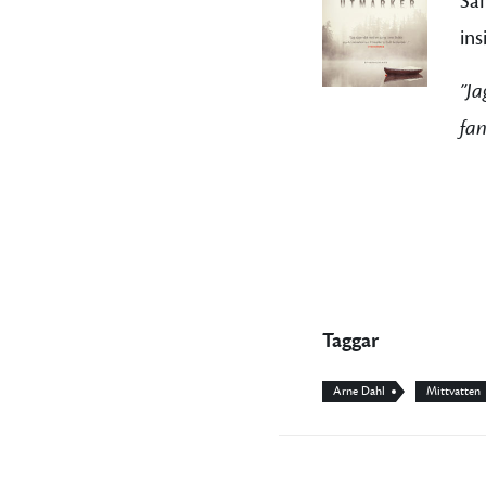
Sa
ins
”J
fan
Taggar
Arne Dahl
Mittvatten