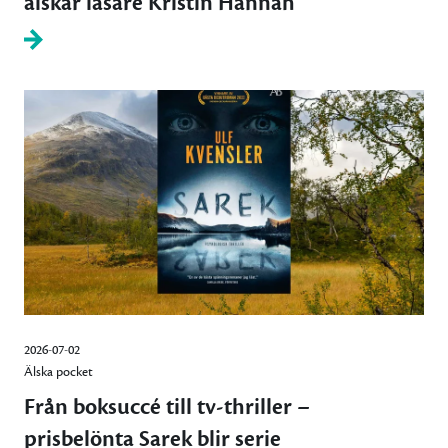
älskar läsare Kristin Hannah
2026-07-02
Älska pocket
Från boksuccé till tv-thriller –
prisbelönta Sarek blir serie