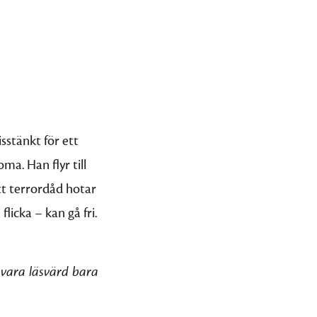
sstänkt för ett
ma. Han flyr till
tt terrordåd hotar
icka – kan gå fri.
e vara läsvärd bara