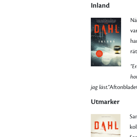
Inland
Nä
va
ha
rät
”En
ho
jag läst.”
Aftonblade
Utmarker
Sam
kol