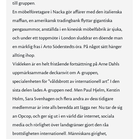
till gruppen.
En möbelföretagare i Nacka gör affärer med den italienska
maffian, en amerikansk tradingbank flyttar gigantiska
pengasummor, anställda i en kinesisk möbelfabrik är sjuka,
och under ett toppmöte i London sluddrar en döende man
en märklig fras i Arto Söderstedts öra. På något sätt hänger
allting ihop.
Viskleken är en helt fristående fortsättning på Arne Dahls
uppmärksammade deckarsvit om A-gruppen,
specialenheten för ”våldsbrott av internationell art”. I den
sista delen lades A-gruppen ned. Men Paul Hjelm, Kerstin
Holm, Sara Svenhagen och flera andra av dess tidigare
medlemmar är inte alls beredda att lägga ner. Nu tar de sig
an Opcop, och ger sig ut i en värld där internet, sociala
media och rörlighet över landsgränser gjort den råa
brottsligheten internationell. Människans girighet,