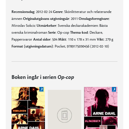
Recensionsdag:
2012-02-24
Genre:
Skönlitteratur och relaterande
ämnen
Originalutgåvans utgivningsår:
2011
Omslagsformgivare:
Miroslav Sokcic
Utmärkelser:
Svenska deckarakademien: Bästa
svenska kriminalroman
Serie:
Op-cop
Thema-kod:
Deckare,
Pappersvaror
Antal sidor:
504
Mått:
110 x 178 x 31 mm
Vikt:
279 g
Format (utgivningsdatum):
Pocket, 9789175030456 (2012-02-10)
Boken ingår i serien
Op-cop