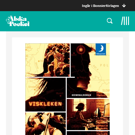
Ingår i Bonnierförlagen