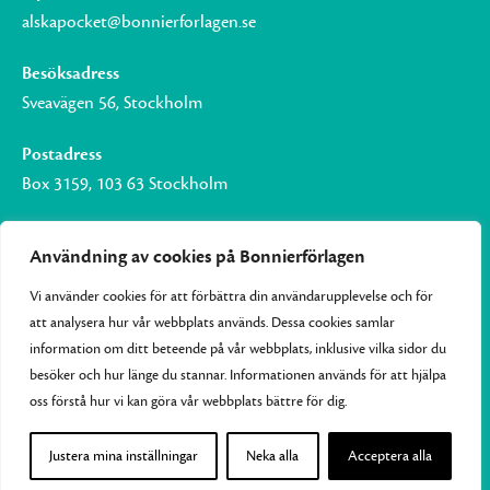
alskapocket@bonnierforlagen.se
Besöksadress
Sveavägen 56, Stockholm
Postadress
Box 3159, 103 63 Stockholm
Användning av cookies på Bonnierförlagen
Vi använder cookies för att förbättra din användarupplevelse och för
Om Bonnierförlagen
att analysera hur vår webbplats används. Dessa cookies samlar
Cookies
information om ditt beteende på vår webbplats, inklusive vilka sidor du
besöker och hur länge du stannar. Informationen används för att hjälpa
Integritetspolicy
oss förstå hur vi kan göra vår webbplats bättre för dig.
Justera mina inställningar
Neka alla
Acceptera alla