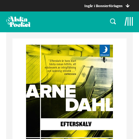
Ingår i Bonnierförlagen