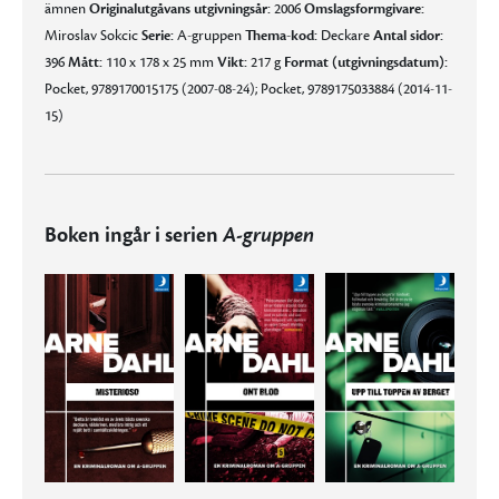
ämnen
Originalutgåvans utgivningsår:
2006
Omslagsformgivare:
Miroslav Sokcic
Serie:
A-gruppen
Thema-kod:
Deckare
Antal sidor:
396
Mått:
110 x 178 x 25 mm
Vikt:
217 g
Format (utgivningsdatum):
Pocket, 9789170015175 (2007-08-24); Pocket, 9789175033884 (2014-11-
15)
Boken ingår i serien
A-gruppen