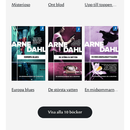
Misterioso
Ont blod
Upp till toppen av berget
Europa blues
De största vatten
En midsommarnattsdröm
Visa alla 10 böcker