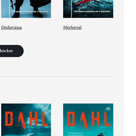
Dödsmässa
Mörkertal
 böcker