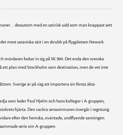
maner ... dessutom med en satirisk udd som man knappast sett
 det mest sataniska sätt i en skrubb på flygplatsen Newark
och mördaren bokar in sig på SK 904. Det enda den svenska
e på ett plan med Stockholm som destination, men de vet inte
åttom. Sverige är på väg att importera sin första äkta
edja som leder Paul Hjelm och hans kollegor i A-gruppen,
e mörkrets hjärta. Den vackra sensommaren övergår i regntung
vidare efter den hemska, oväntade, undflyende sanningen.
rksammade serie om A-gruppen.