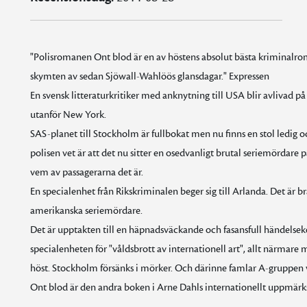
"Polisromanen Ont blod är en av höstens absolut bästa kriminalro
skymten av sedan Sjöwall-Wahlöös glansdagar." Expressen
En svensk litteraturkritiker med anknytning till USA blir avlivad på
utanför New York.
SAS-planet till Stockholm är fullbokat men nu finns en stol ledig 
polisen vet är att det nu sitter en osedvanligt brutal seriemördar
vem av passagerarna det är.
En specialenhet från Rikskriminalen beger sig till Arlanda. Det är br
amerikanska seriemördare.
Det är upptakten till en häpnadsväckande och fasansfull händelsek
specialenheten för "våldsbrott av internationell art", allt närmar
höst. Stockholm försänks i mörker. Och därinne famlar A-gruppen 
Ont blod är den andra boken i Arne Dahls internationellt uppmä