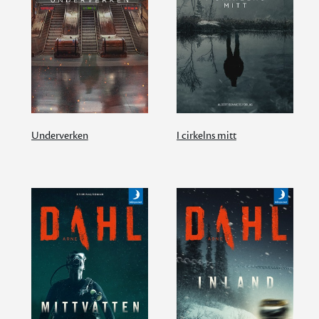
Underverken
I cirkelns mitt