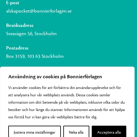
E-post
alskapocket@bonnierforlagen.se
Besöksadress
Sveavägen 56, Stockholm
Postadress
Box 3159, 103 63 Stockholm
Användning av cookies på Bonnierförlagen
Vi använder cookies för att förbättra din användarupplevelse och för
Om Bonnierförlagen
att analysera hur vår webbplats används. Dessa cookies samlar
Cookies
information om ditt beteende på vår webbplats, inklusive vilka sidor du
besöker och hur länge du stannar. Informationen används för att hjälpa
Integritetspolicy
oss förstå hur vi kan göra vår webbplats bättre för dig.
Justera mina inställningar
Neka alla
Acceptera alla