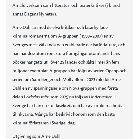
Arnald verksam som litteratur- och teaterkritiker (i bland
annat Dagens Nyheter).
Arne Dahl är med de elva kritiker- och läsarhyllade
kriminalromanerna om A-gruppen (1998–2007) en av
Sveriges mest välkända och etablerade deckarförfattare, och
han har dessutom rönt stora framgångar utomlands: hans
böcker har getts ut i över 25 länder och sålts i mer än fem
miljoner exemplar. A-gruppen har följts av serien Opcop och
serien om Sam Berger och Molly Blom. 2023 inledde Arne
Dahl en ny spänningsserie om Nova-gruppen med första
delen
I cirkelns mitt
, som 2025 nu följs av
Underverken
. I
Sverige har han en stor läsekrets och har av kritikerna höjts
till skyarna. Många har beskrivit honom som den bästa
kriminalförfattaren i Sverige idag.
Utgivning som Arne Dahl: