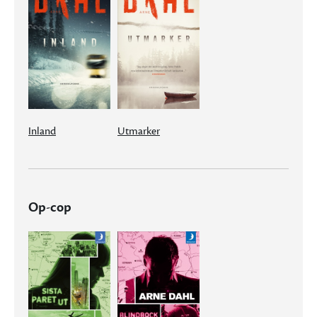
Inland
Utmarker
Op-cop