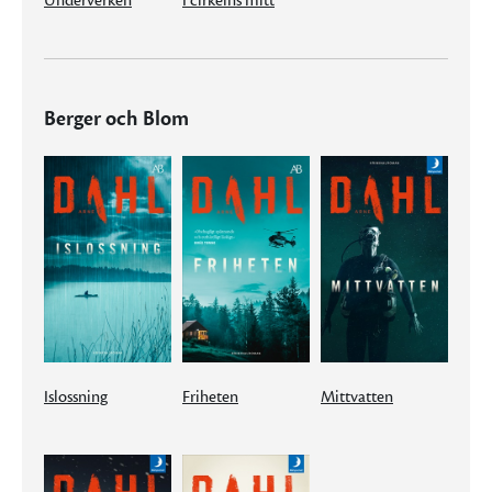
Underverken
I cirkelns mitt
Berger och Blom
Islossning
Friheten
Mittvatten