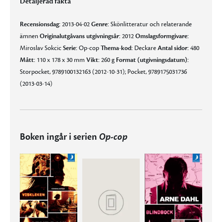
Detaljerad fakta
Recensionsdag:
2013-04-02
Genre:
Skönlitteratur och relaterande
ämnen
Originalutgåvans utgivningsår:
2012
Omslagsformgivare:
Miroslav Sokcic
Serie:
Op-cop
Thema-kod:
Deckare
Antal sidor:
480
Mått:
110 x 178 x 30 mm
Vikt:
260 g
Format (utgivningsdatum):
Storpocket, 9789100132163 (2012-10-31); Pocket, 9789175031736
(2013-03-14)
Boken ingår i serien
Op-cop