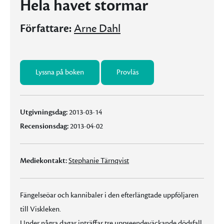
Hela havet stormar
Författare:
Arne Dahl
Lyssna på boken
Provläs
Utgivningsdag:
2013-03-14
Recensionsdag:
2013-04-02
Mediekontakt:
Stephanie Tärnqvist
Fängelseöar och kannibaler i den efterlängtade uppföljaren
till Viskleken.
Under några dagar inträffar tre uppseendeväckande dödsfall