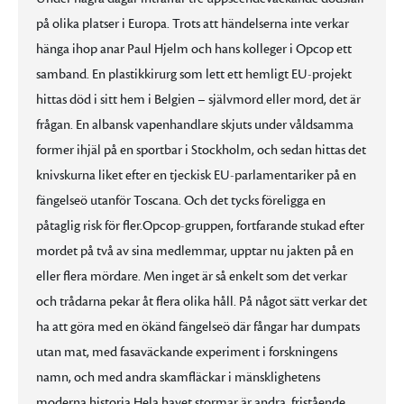
på olika platser i Europa. Trots att händelserna inte verkar
hänga ihop anar Paul Hjelm och hans kolleger i Opcop ett
samband. En plastikkirurg som lett ett hemligt EU-projekt
hittas död i sitt hem i Belgien – självmord eller mord, det är
frågan. En albansk vapenhandlare skjuts under våldsamma
former ihjäl på en sportbar i Stockholm, och sedan hittas det
knivskurna liket efter en tjeckisk EU-parlamentariker på en
fängelseö utanför Toscana. Och det tycks föreligga en
påtaglig risk för fler.Opcop-gruppen, fortfarande stukad efter
mordet på två av sina medlemmar, upptar nu jakten på en
eller flera mördare. Men inget är så enkelt som det verkar
och trådarna pekar åt flera olika håll. På något sätt verkar det
ha att göra med en ökänd fängelseö där fångar har dumpats
utan mat, med fasaväckande experiment i forskningens
namn, och med andra skamfläckar i mänsklighetens
moderna historia.Hela havet stormar är andra, fristående