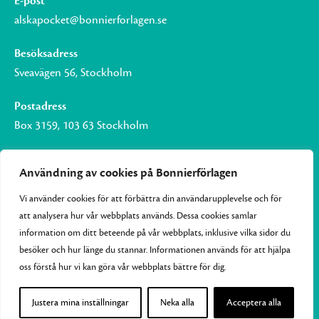
E-post
alskapocket@bonnierforlagen.se
Besöksadress
Sveavägen 56, Stockholm
Postadress
Box 3159, 103 63 Stockholm
Användning av cookies på Bonnierförlagen
Vi använder cookies för att förbättra din användarupplevelse och för
Om Bonnierförlagen
att analysera hur vår webbplats används. Dessa cookies samlar
Cookies
information om ditt beteende på vår webbplats, inklusive vilka sidor du
besöker och hur länge du stannar. Informationen används för att hjälpa
Integritetspolicy
oss förstå hur vi kan göra vår webbplats bättre för dig.
Justera mina inställningar
Neka alla
Acceptera alla