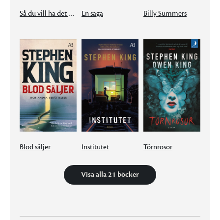
Så du vill ha det mörkare
En saga
Billy Summers
Blod säljer
Institutet
Törnrosor
Visa alla 21 böcker