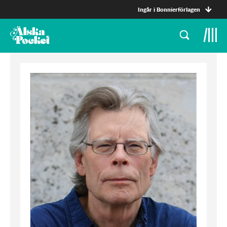
Ingår i Bonnierförlagen