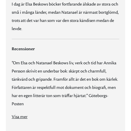
I dag är Elsa Beskows böcker fortfarande älskade av stora och
små i många länder, medan Natanael är närmast bortglömd,
trots att det var han som var den stora kändisen medan de
levde.
Recensioner
”Om Elsa och Natanael Beskows liv, verk och tid har Annika
Persson skrivit en underbar bok: skärpt och charmfull,
tänkvärd och gripande. Framför allt är det en bok om kärlek.
Författaren är respektfull mot dokument och biografi, men
har en egen litterär ton som träffar hjärtat.” Göteborgs-
Posten
”Om Elsa och Natanael Beskows liv, verk och tid har Annika Persson skrivit en underbar bok: skärpt och charmfull, tänkvärd och gripande. Framför allt är det en bok om kärlek. Författaren är respektfull mot dokument och biografi, men har en egen litterär ton som träffar hjärtat.” Göteborgs-Posten
”En njutbar och vacker bok … Sakprosan är otvungen och säker, och Persson håller sig tätt intill personerna hon porträtterar.” Dagens Nyheter
”Det är trivsamt att vistas i Annika Perssons porträtt av makarna Beskows äktenskap, som var så fullt av kärlek, kamratskap och en ömsesidig vilja att se den andre växa upp till skyn.” Aftonbladet
”Annika Persson är fenomenal på att älskvärt och vardagligt skildra färgstarka personer, samtidigt som hon riktar strålkastarljus mot förbisedda sidor i deras liv och infogar dem i den tid som de levde i.” Upsala Nya Tidning
”En fin och flödande berättelse om kärlekens kraft i en samhällsförändrande tid.” Sydsvenskan
Visa mer