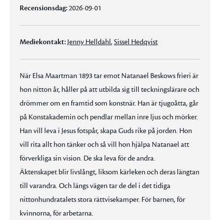
Recensionsdag:
2026-09-01
Mediekontakt:
Jenny Helldahl
,
Sissel Hedqvist
När Elsa Maartman 1893 tar emot Natanael Beskows frieri är
hon nitton år, håller på att utbilda sig till teckningslärare och
drömmer om en framtid som konstnär. Han är tjugoåtta, går
på Konstakademin och pendlar mellan inre ljus och mörker.
Han vill leva i Jesus fotspår, skapa Guds rike på jorden. Hon
vill rita allt hon tänker och så vill hon hjälpa Natanael att
förverkliga sin vision. De ska leva för de andra.
Äktenskapet blir livslångt, liksom kärleken och deras längtan
till varandra. Och längs vägen tar de del i det tidiga
nittonhundratalets stora rättvisekamper. För barnen, för
kvinnorna, för arbetarna.