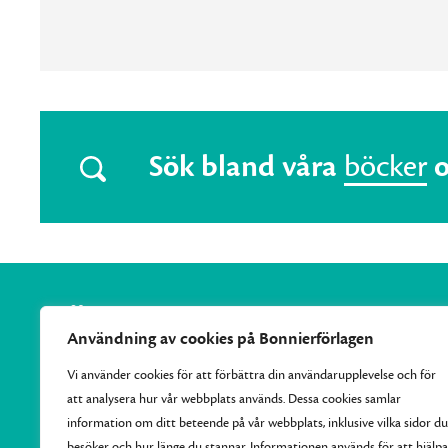
Sök bland våra
böcker
Användning av cookies på Bonnierförlagen
Vi använder cookies för att förbättra din användarupplevelse och för
att analysera hur vår webbplats används. Dessa cookies samlar
Vi samlar Bonnierförlagens pocketutgivning och ger varje
information om ditt beteende på vår webbplats, inklusive vilka sidor du
månad ut 10–15 nya efterlängtade titlar.
besöker och hur länge du stannar. Informationen används för att hjälpa