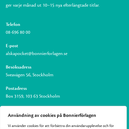
ger varje månad ut 10–15 nya efterlängtade titlar.
Telefon
08-696 80 00
E-post
alskapocket@bonnierforlagen.se
Besöksadress
Sveavägen 56, Stockholm
Postadress
Box 3159, 103 63 Stockholm
Användning av cookies på Bonnierförlagen
Vi använder cookies för att förbättra din användarupplevelse och för
Om Bonnierförlagen