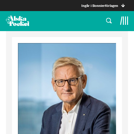
Ingår i Bonnierförlagen