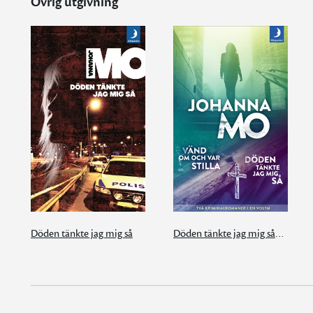
Övrig utgivning
Döden tänkte jag mig så
Döden tänkte jag mig så/Vänd om och var stilla