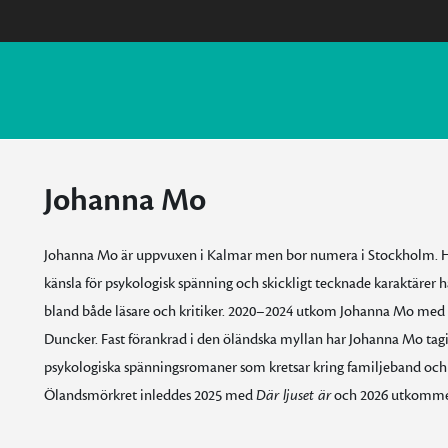
Johanna Mo
Johanna Mo är uppvuxen i Kalmar men bor numera i Stockholm. Hon
känsla för psykologisk spänning och skickligt tecknade karaktärer har
bland både läsare och kritiker. 2020–2024 utkom Johanna Mo med 
Duncker. Fast förankrad i den öländska myllan har Johanna Mo tagit 
psykologiska spänningsromaner som kretsar kring familjeband och nä
Ölandsmörkret inleddes 2025 med
Där ljuset är
och 2026 utkomm