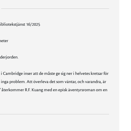
ibliotekstjänst 16/2025
heter
nderjorden.
 Cambridge inser att de måste ge sig ner i helvetes kretsar för
är inga problem. Att överleva det som väntar, och varandra, är
ce” återkommer R.F. Kuang med en episk äventyrsroman om en