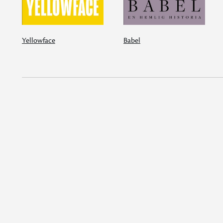
Yellowface
Babel