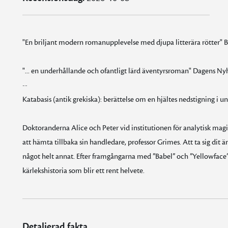
"En briljant modern romanupplevelse med djupa litterära rötter" B
"... en underhållande och ofantligt lärd äventyrsroman" Dagens Ny
--
Katabasis (antik grekiska): berättelse om en hjältes nedstigning i u
Doktoranderna Alice och Peter vid institutionen för analytisk magi i
att hämta tillbaka sin handledare, professor Grimes. Att ta sig dit 
något helt annat. Efter framgångarna med ”Babel” och ”Yellowfa
kärlekshistoria som blir ett rent helvete.
Detaljerad fakta