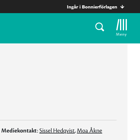
Ingår i Bonnierförlagen
Meny
Mediekontakt:
Sissel Hedqvist
,
Moa Åkne