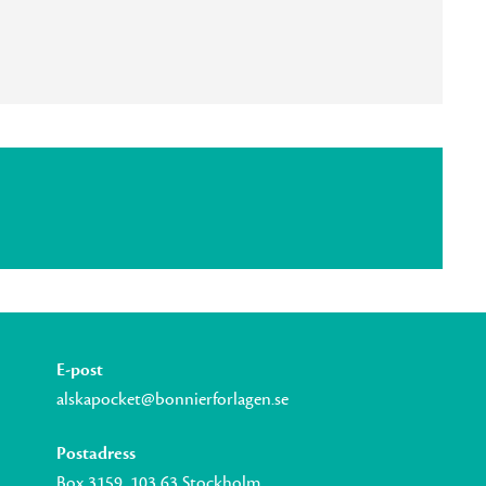
E-post
alskapocket@bonnierforlagen.se
Postadress
Box 3159, 103 63 Stockholm