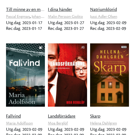
Till minne av en mördare
I dina händer
Natriumklorid
,
Pascal Engman
Johannes Selåker
Malin Persson Giolito
Jussi Adler-Olsen
Utg.dag. 2023-01-17
Utg.dag. 2023-01-27
Utg.dag. 2023-02-09
Rec.dag. 2023-01-17
Rec.dag. 2023-01-27
Rec.dag. 2023-02-09
Fallvind
Landsförrädare
Skarp
Maria Adolfsson
Moa Berglöf
Helena Dahlgren
Utg.dag. 2023-02-09
Utg.dag. 2023-02-09
Utg.dag. 2023-02-09