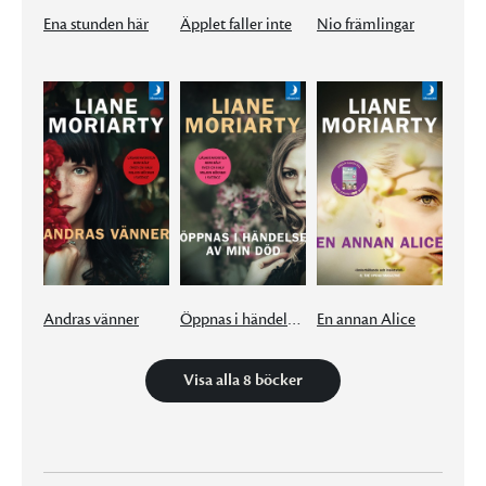
Ena stunden här
Äpplet faller inte
Nio främlingar
Andras vänner
Öppnas i händelse av min död
En annan Alice
Visa alla 8 böcker