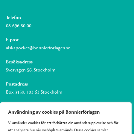
Telefon
08-696 80 00
E-post
alskapocket@bonnierforlagen.se
Besöksadress
Sveavägen 56, Stockholm
Postadress
Box 3159, 103 63 Stockholm
Användning av cookies på Bonnierförlagen
Vi använder cookies för att förbättra din användarupplevelse och för
Om Bonnierförlagen
att analysera hur vår webbplats används. Dessa cookies samlar