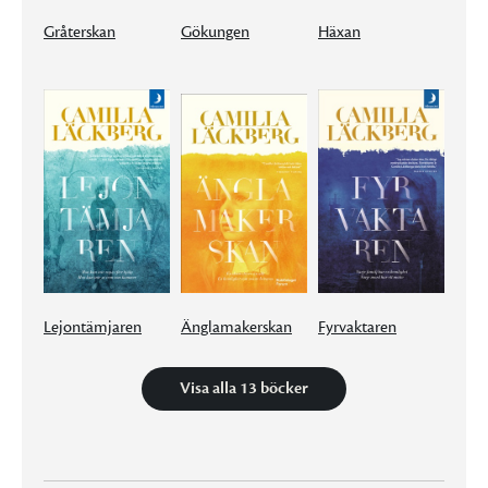
Gråterskan
Gökungen
Häxan
Lejontämjaren
Änglamakerskan
Fyrvaktaren
Visa alla 13 böcker