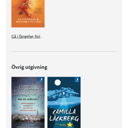
Gå i fängelse; Kvinnor utan nåd
Övrig utgivning