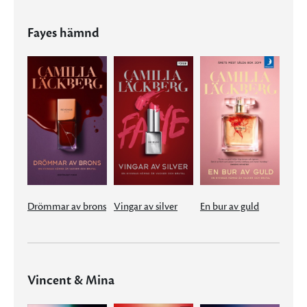
Fayes hämnd
Drömmar av brons
Vingar av silver
En bur av guld
Vincent & Mina