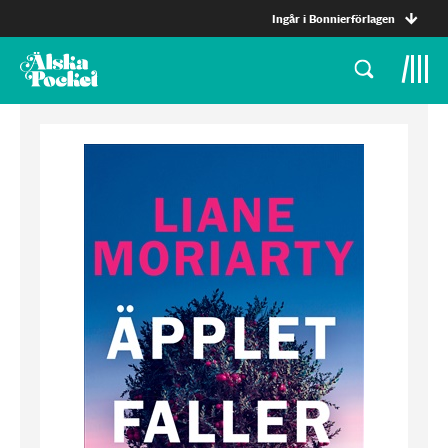
Ingår i Bonnierförlagen