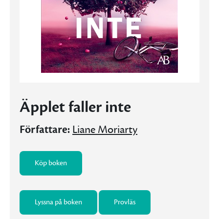
Äpplet faller inte
Författare:
Liane Moriarty
Köp boken
Lyssna på boken
Provläs