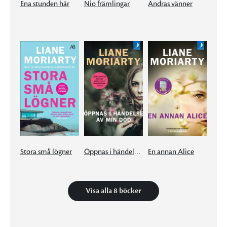
Ena stunden här
Nio främlingar
Andras vänner
Stora små lögner
Öppnas i händelse av min död
En annan Alice
Visa alla 8 böcker