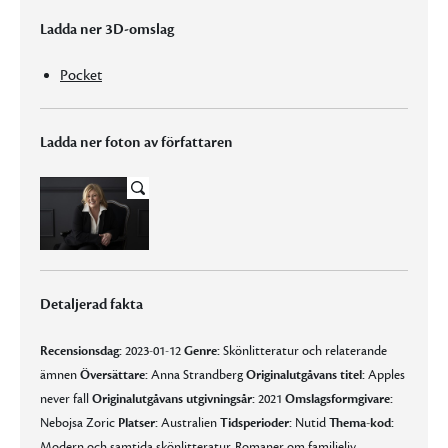
Ladda ner 3D-omslag
Pocket
Ladda ner foton av författaren
Detaljerad fakta
Recensionsdag:
2023-01-12
Genre:
Skönlitteratur och relaterande
ämnen
Översättare:
Anna Strandberg
Originalutgåvans titel:
Apples
never fall
Originalutgåvans utgivningsår:
2021
Omslagsformgivare:
Nebojsa Zoric
Platser:
Australien
Tidsperioder:
Nutid
Thema-kod:
Modern och samtida skönlitteratur, Romaner om familjeliv,