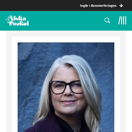
Ingår i Bonnierförlagen