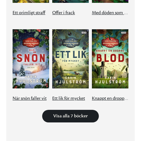
Ett orimligt straff
Offer i frack
Med döden som gäst
När snön faller vit
Ett lik för mycket
Knappt en droppe blod
Visa alla 7 böcker