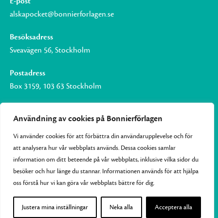
E-post
alskapocket@bonnierforlagen.se
Besöksadress
Sveavägen 56, Stockholm
Postadress
Box 3159, 103 63 Stockholm
Användning av cookies på Bonnierförlagen
Vi använder cookies för att förbättra din användarupplevelse och för
Om Bonnierförlagen
att analysera hur vår webbplats används. Dessa cookies samlar
Cookies
information om ditt beteende på vår webbplats, inklusive vilka sidor du
besöker och hur länge du stannar. Informationen används för att hjälpa
Integritetspolicy
oss förstå hur vi kan göra vår webbplats bättre för dig.
Justera mina inställningar
Neka alla
Acceptera alla