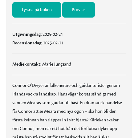
Lyssna på boken
Provläs
Utgivningsdag:
2025-02-21
Recensionsdag:
2025-02-21
Mediekontakt:
Marie Jungsand
Connor O’Dwyer är falkenerare och guidar turister genom
Irlands vackra landskap. Hans vägar korsas ständigt med
vännen Mearas, som guidar till häst. En dramatisk händelse
får Connor att se Meara med nya ögon – ska hon bli den
första kvinnan han släpper in i sitt hjärta? Kärleken skakar
om Connor, men när ett hot från det förflutna dyker upp
måste han stå stadigt för att beskydda allt han älskar.