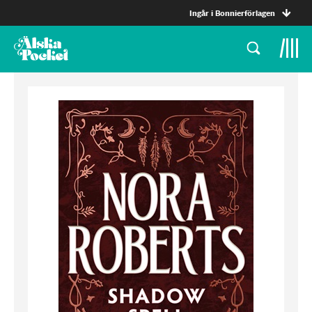
Ingår i Bonnierförlagen