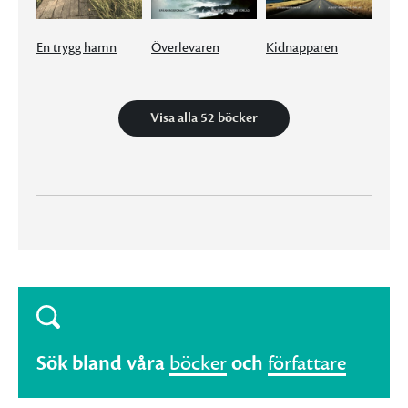
En trygg hamn
Överlevaren
Kidnapparen
Visa alla 52 böcker
Sök bland våra
böcker
och
författare