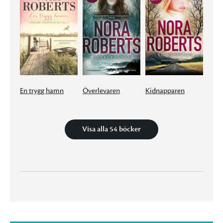
En trygg hamn
Överlevaren
Kidnapparen
Visa alla 54 böcker