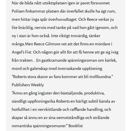
När de båda nått utsiktsplatsen igen är paret försvunnet.
Polisen finkammar platsen där överfallet skulle ha ägt rum,
men hittar inga spår överhuvudtaget. Och Reece verkar ju
lite bräcklig, nervös med tanke på vad hon gått igenom, och
ny i stan är hon också. Inte riktigt trovärdig, tänker
många.Men Reece Gilmore vet att det finns en mördare i
Angel’s Fist. Och någon gör allt för att få henne att ge sig iväg
från trakten…En gastkramande spänningsroman om kärlek,
mord och galenskap med överraskande upplösning.
”Roberts stora skaror av fans kommer att bli trollbundna.”
Publishers Weekly
”Ännu en gång ingjuter den bästsäljande, produktiva,
oändligt uppfinningsrika Roberts en härligt subtil känsla av
hotfullhet i en nervkittlande och rafflande handling, och
skapar så ännu en av sina oemotståndliga och strålande
romantiska spänningsromaner.” Booklist