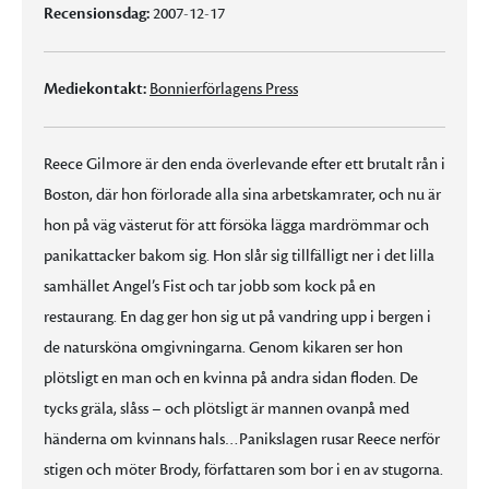
Recensionsdag:
2007-12-17
Mediekontakt:
Bonnierförlagens Press
Reece Gilmore är den enda överlevande efter ett brutalt rån i
Boston, där hon förlorade alla sina arbetskamrater, och nu är
hon på väg västerut för att försöka lägga mardrömmar och
panikattacker bakom sig. Hon slår sig tillfälligt ner i det lilla
samhället Angel’s Fist och tar jobb som kock på en
restaurang. En dag ger hon sig ut på vandring upp i bergen i
de natursköna omgivningarna. Genom kikaren ser hon
plötsligt en man och en kvinna på andra sidan floden. De
tycks gräla, slåss – och plötsligt är mannen ovanpå med
händerna om kvinnans hals…Panikslagen rusar Reece nerför
stigen och möter Brody, författaren som bor i en av stugorna.