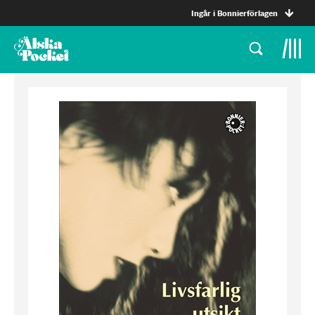
Ingår i Bonnierförlagen