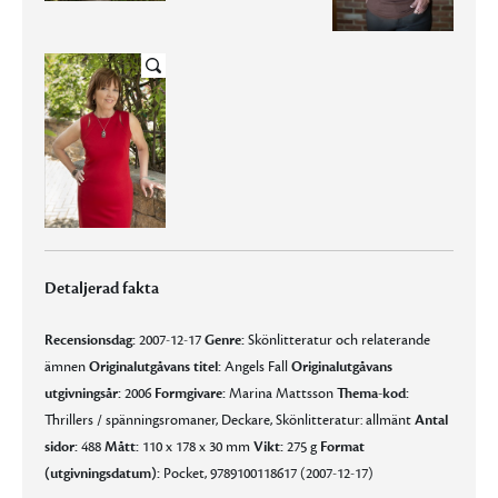
Detaljerad fakta
Recensionsdag:
2007-12-17
Genre:
Skönlitteratur och relaterande
ämnen
Originalutgåvans titel:
Angels Fall
Originalutgåvans
utgivningsår:
2006
Formgivare:
Marina Mattsson
Thema-kod:
Thrillers / spänningsromaner, Deckare, Skönlitteratur: allmänt
Antal
sidor:
488
Mått:
110 x 178 x 30 mm
Vikt:
275 g
Format
(utgivningsdatum):
Pocket, 9789100118617 (2007-12-17)