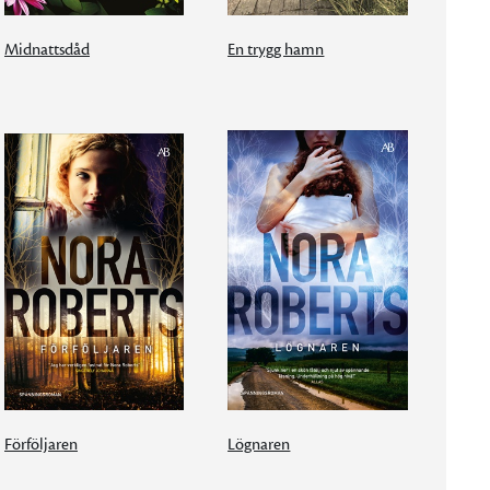
Midnattsdåd
En trygg hamn
Förföljaren
Lögnaren