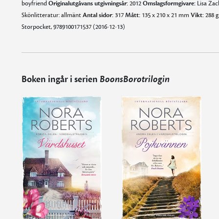
boyfriend
Originalutgåvans utgivningsår:
2012
Omslagsformgivare:
Lisa Zac
Skönlitteratur: allmänt
Antal sidor:
317
Mått:
135 x 210 x 21 mm
Vikt:
288 
Storpocket, 9789100171537 (2016-12-13)
Boken ingår i serien
BoonsBorotrilogin