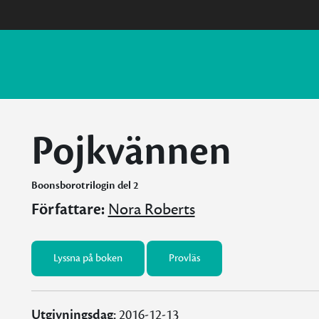
Pojkvännen
Boonsborotrilogin del 2
Författare:
Nora Roberts
Lyssna på boken
Provläs
Utgivningsdag:
2016-12-13