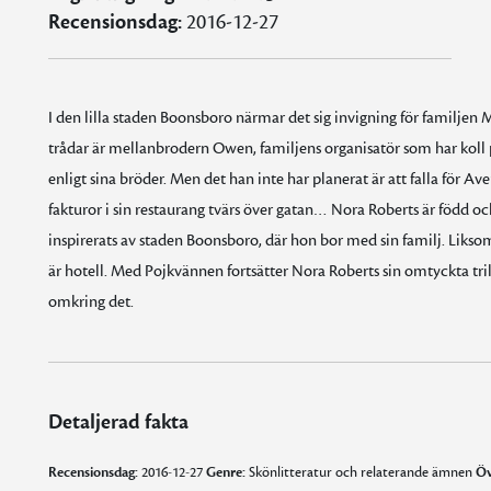
Recensionsdag:
2016-12-27
I den lilla staden Boonsboro närmar det sig invigning för familje
trådar är mellanbrodern Owen, familjens organisatör som har koll 
enligt sina bröder. Men det han inte har planerat är att falla för A
fakturor i sin restaurang tvärs över gatan… Nora Roberts är född o
inspirerats av staden Boonsboro, där hon bor med sin familj. Liks
är hotell. Med Pojkvännen fortsätter Nora Roberts sin omtyckta t
omkring det.
Detaljerad fakta
Recensionsdag:
2016-12-27
Genre:
Skönlitteratur och relaterande ämnen
Öv