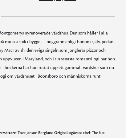
n Montgomerys nyrenoverade värdshus. Den som håller i alla
på minsta spik i bygget – noggrann enligt honom själv, pedant
very MacTavish, den eviga singeln som jonglerar pizzor och
ch uppvuxen i Maryland, och i sin senaste romantrilogi har hon
om i böckerna har hon rustat upp ett gammalt värdshus som nu
rilogi om värdshuset i Boonsboro och människorna runt
ersättare:
Tove Janson Borglund
Originalutgåvans titel:
The last