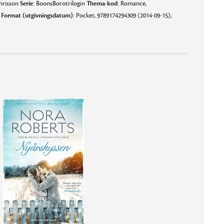
hrisson
Serie:
BoonsBorotrilogin
Thema-kod:
Romance,
g
Format (utgivningsdatum):
Pocket, 9789174294309 (2014-09-15);