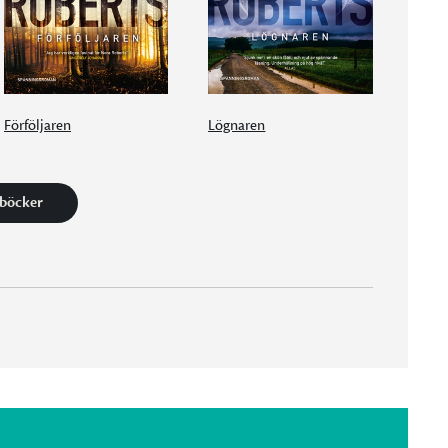
Förföljaren
Lögnaren
 böcker