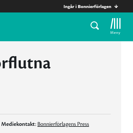
Ingår i Bonnierförlagen
Meny
örflutna
Mediekontakt:
Bonnierförlagens Press