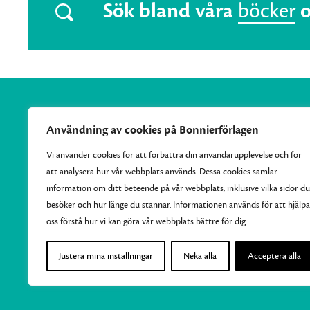
Sök bland våra
böcker
Användning av cookies på Bonnierförlagen
Vi använder cookies för att förbättra din användarupplevelse och för
att analysera hur vår webbplats används. Dessa cookies samlar
Vi samlar Bonnierförlagens pocketutgivning och ger varje
information om ditt beteende på vår webbplats, inklusive vilka sidor du
månad ut 10–15 nya efterlängtade titlar.
besöker och hur länge du stannar. Informationen används för att hjälpa
oss förstå hur vi kan göra vår webbplats bättre för dig.
Justera mina inställningar
Neka alla
Acceptera alla