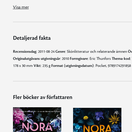
Visa mer
Detaljerad fakta
Recensionsdag:
2011-08-24
Genre:
Skönlitteratur och relaterande ämnen
Öv
Originalutgåvans utgivningsår:
2010
Formgivare:
Eric Thunfors
Thema-kod:
178 x 30 mm
Vikt:
235 g
Format (utgivningsdatum):
Pocket, 9789174291858 
Fler böcker av författaren