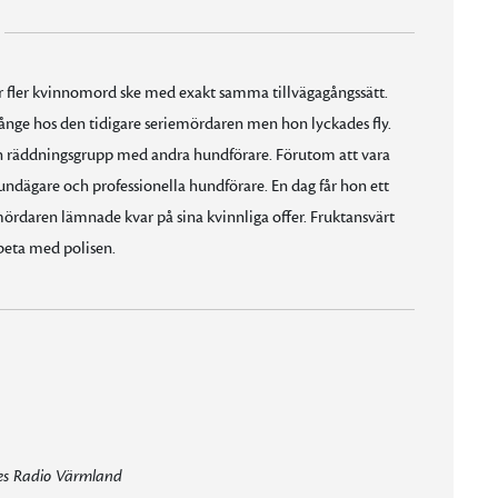
jar fler kvinnomord ske med exakt samma tillvägagångssätt.
fånge hos den tidigare seriemördaren men hon lyckades fly.
i en räddningsgrupp med andra hundförare. Förutom att vara
undägare och professionella hundförare. En dag får hon ett
ördaren lämnade kvar på sina kvinnliga offer. Fruktansvärt
beta med polisen.
es Radio Värmland