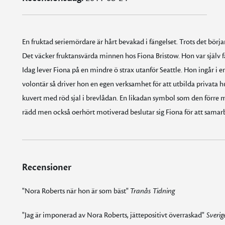
En fruktad seriemördare är hårt bevakad i fängelset. Trots det bör
Det väcker fruktansvärda minnen hos Fiona Bristow. Hon var själv 
Idag lever Fiona på en mindre ö strax utanför Seattle. Hon ingår 
volontär så driver hon en egen verksamhet för att utbilda privata h
kuvert med röd sjal i brevlådan. En likadan symbol som den förre m
rädd men också oerhört motiverad beslutar sig Fiona för att samar
Recensioner
"Nora Roberts när hon är som bäst"
Tranås Tidning
"Jag är imponerad av Nora Roberts, jättepositivt överraskad"
Sverig