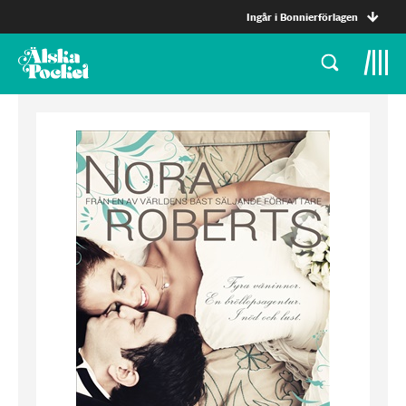
Ingår i Bonnierförlagen