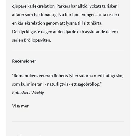
djupare kärleksrelation. Parkers har alltid lyckats ta risker i
affärer som har lönat sig. Nu blir hon tvungen att ta risker i
en kärleksrelation genom att lyssna till sitt hjärta.
Den lyckligaste dagen är den fjärde och avslutande delen i
serien Bröllopssviten.
Recensioner
"Romantikens veteran Roberts fyller sidorna med fluffigt skoj
som kulminerar i - naturligtvis - ett sagobröllop."
Publishers Weekly
"Romantikens veteran Roberts fyller sidorna med fluffigt skoj som kulminerar i - naturligtvis - ett sagobröllop."
"Roberts, den regerande drottningen av romantik, avslutar serien praktfullt med ett sexigt och charmigt bröllopsfirande."
Visa mer