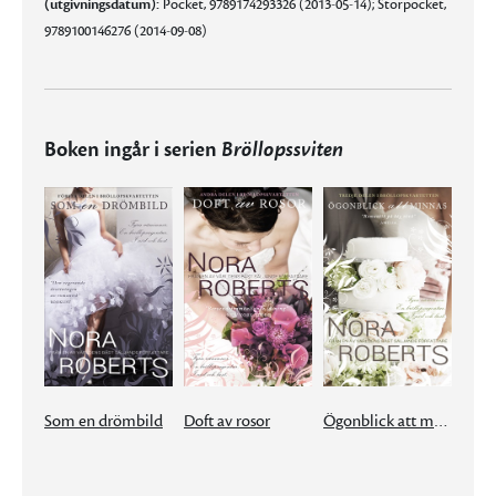
(utgivningsdatum):
Pocket, 9789174293326 (2013-05-14); Storpocket,
9789100146276 (2014-09-08)
Boken ingår i serien
Bröllopssviten
Som en drömbild
Doft av rosor
Ögonblick att minnas