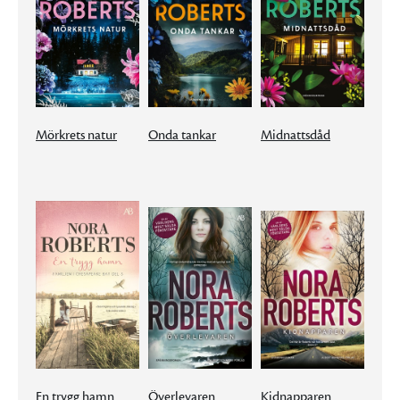
Mörkrets natur
Onda tankar
Midnattsdåd
En trygg hamn
Överlevaren
Kidnapparen