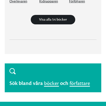
Överlevaren
Kidnapparen
Förföljaren
Visa alla 54 böcker
Sök bland våra
böcker
och
författare