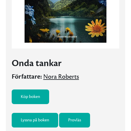
Onda tankar
Författare:
Nora Roberts
Köp boken
Lyssna på boken
Provläs