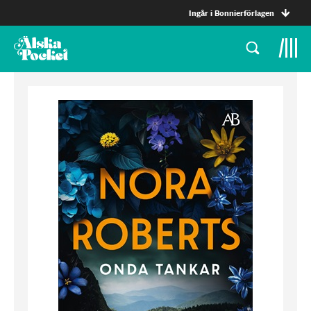
Ingår i Bonnierförlagen