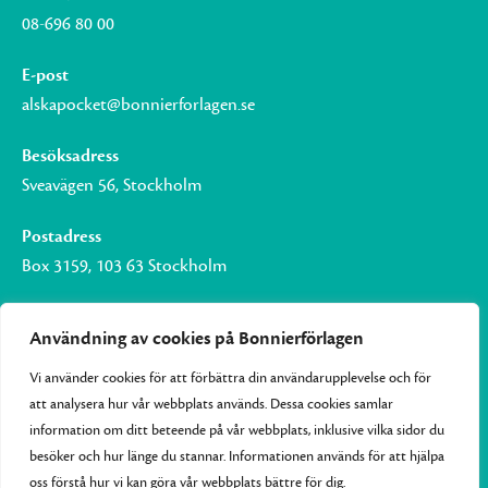
08-696 80 00
E-post
alskapocket@bonnierforlagen.se
Besöksadress
Sveavägen 56, Stockholm
Postadress
Box 3159, 103 63 Stockholm
Användning av cookies på Bonnierförlagen
Vi använder cookies för att förbättra din användarupplevelse och för
Om Bonnierförlagen
att analysera hur vår webbplats används. Dessa cookies samlar
Cookies
information om ditt beteende på vår webbplats, inklusive vilka sidor du
besöker och hur länge du stannar. Informationen används för att hjälpa
Integritetspolicy
oss förstå hur vi kan göra vår webbplats bättre för dig.