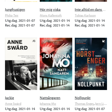
Jungfrustigen
Hör mig viska
Inte alltid en dans på rosor
Philip Teir
Mons Kallentoft
Tobias Karlsson
Utg.dag. 2021-01-07
Utg.dag. 2021-01-14
Utg.dag. 2021-01-14
Rec.dag. 2021-01-07
Rec.dag. 2021-01-14
Rec.dag. 2021-01-14
Jackie
Nattsångaren
Nollpunkt
,
Anne Swärd
Johanna Mo
Thomas Enger
Jørn Lier Horst
Utg.dag. 2021-01-14
Utg.dag. 2021-01-14
Utg.dag. 2021-01-07