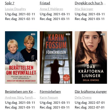
Spår 7
Fristad
Dyngkåt och hur helig som helst; Avig Maria
Louise Doughty
Anna E Wahlgren
Mia Skäringer
Utg.dag. 2021-02-11
Utg.dag. 2021-03-11
Utg.dag. 2021-03-11
Rec.dag. 2021-02-11
Rec.dag. 2021-03-11
Rec.dag. 2021-03-11
Berättelsen om Kevinfallet
Förmörkelsen
Där kräftorna sjunger
,
Andreas Slätt
Familjen Karlsson-Dahlén
Karin Fossum
Delia Owens
Utg.dag. 2021-03-11
Utg.dag. 2021-03-11
Utg.dag. 2022-07-01
Rec.dag. 2021-03-11
Rec.dag. 2021-03-11
Rec.dag. 2022-07-01