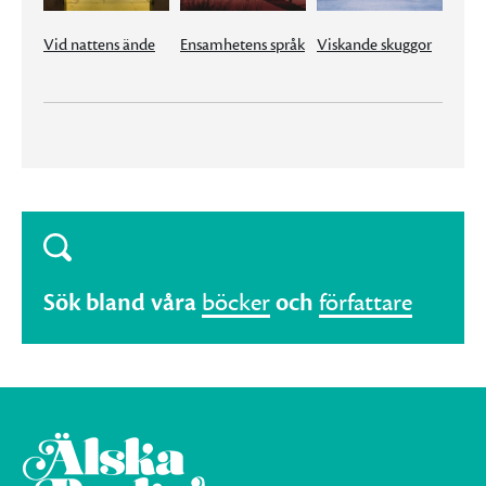
Vid nattens ände
Ensamhetens språk
Viskande skuggor
Sök bland våra
böcker
och
författare