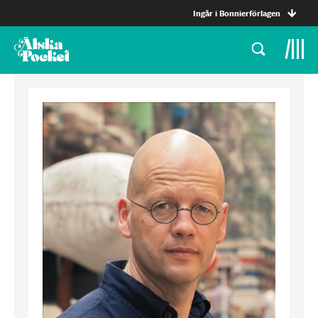
Ingår i Bonnierförlagen