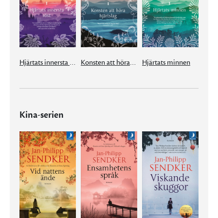
Hjärtats innersta röst
Konsten att höra hjärtslag
Hjärtats minnen
Kina-serien