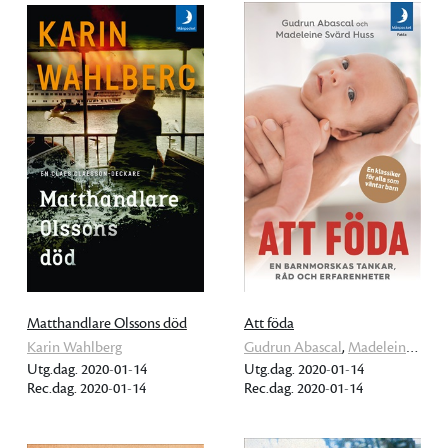
Matthandlare Olssons död
Att föda
Karin Wahlberg
Gudrun Abascal
,
Madeleine Svärd Huss
Utg.dag. 2020-01-14
Utg.dag. 2020-01-14
Rec.dag. 2020-01-14
Rec.dag. 2020-01-14