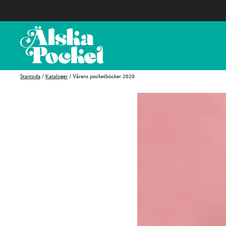
Startsida
/
Kataloger
/
Vårens pocketböcker 2020