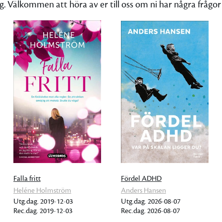
ng. Välkommen att höra av er till oss om ni har några frågo
Falla fritt
Fördel ADHD
Heléne Holmström
Anders Hansen
Utg.dag. 2019-12-03
Utg.dag. 2026-08-07
Rec.dag. 2019-12-03
Rec.dag. 2026-08-07