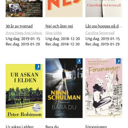
30 år av tystnad
Nej och åter nej
Låt oss hoppas på det bästa
,
Anna Hage
Ana Udovic
Nina Lykke
Carolina Setterwall
Utg.dag. 2019-01-15
Utg.dag. 2018-12-20
Utg.dag. 2019-01-15
Rec.dag. 2019-01-29
Rec.dag. 2018-12-20
Rec.dag. 2019-01-29
Ur askan i elden
Bara du
Försoningen