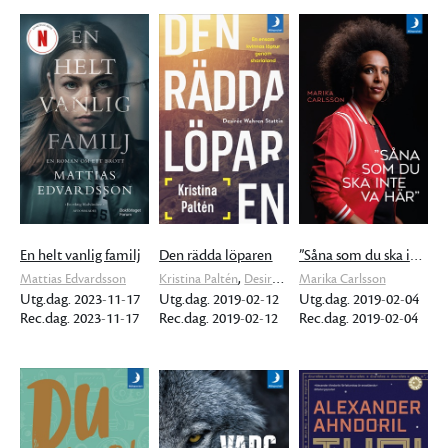
En helt vanlig familj
Den rädda löparen
”Såna som du ska inte va här”
,
Mattias Edvardsson
Kristina Paltén
Desirée Stattin Drakenberg
Marika Carlsson
Utg.dag. 2023-11-17
Utg.dag. 2019-02-12
Utg.dag. 2019-02-04
Rec.dag. 2023-11-17
Rec.dag. 2019-02-12
Rec.dag. 2019-02-04