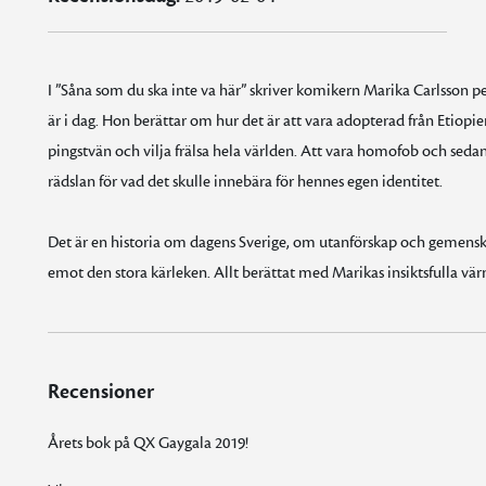
I ”Såna som du ska inte va här” skriver komikern Marika Carlsson 
är i dag. Hon berättar om hur det är att vara adopterad från Etiopien.
pingstvän och vilja frälsa hela världen. Att vara homofob och sedan
rädslan för vad det skulle innebära för hennes egen identitet.
Det är en historia om dagens Sverige, om utanförskap och gemensk
emot den stora kärleken. Allt berättat med Marikas insiktsfulla v
Recensioner
Årets bok på QX Gaygala 2019!